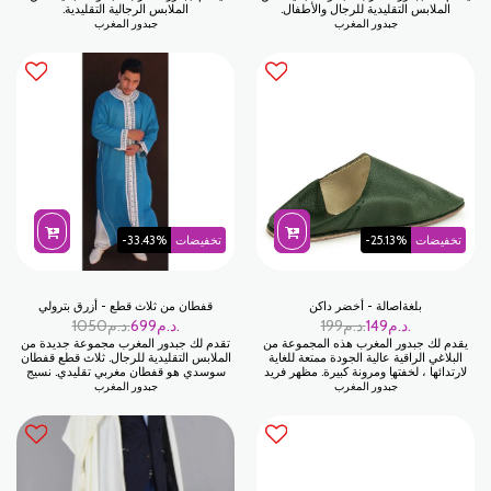
الملابس التقليدية للرجال والأطفال.
الملابس الرجالية التقليدية.
جبدور المغرب
جبدور المغرب
تخفيضات
-25.13%
تخفيضات
-33.43%
بلغةاصالة - أخضر داكن
قفطان من ثلاث قطع - أزرق بترولي
د.م.
149
د.م.
199
د.م.
699
د.م.
1050
يقدم لك جبدور المغرب هذه المجموعة من
تقدم لك جبدور المغرب مجموعة جديدة من
البلاغي الراقية عالية الجودة ممتعة للغاية
الملابس التقليدية للرجال. ثلاث قطع قفطان
لارتدائها ، لخفتها ومرونة كبيرة. مظهر فريد
سوسدي هو قفطان مغربي تقليدي. نسيج
بألوان جميلة.
سوسدي
جبدور المغرب
جبدور المغرب