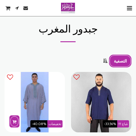
جبدور المغرب
التصفية
مُباع !!!
-33.56%
تخفيضات
-40.08%