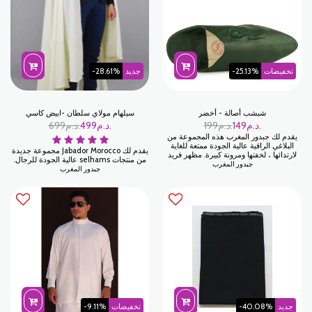
تخفيضات
-25.13%
جديد
-28.61%
شبشب أصالة - أخضر
سيلهام مولاي سلطان -ابيض كاسي
د.م.
149
د.م.
199
د.م.
499
د.م.
699
يقدم لك جبدور المغرب هذه المجموعة من
البلاغي الراقية عالية الجودة ممتعة للغاية
يقدم لك Jabador Morocco مجموعة جديدة
لارتدائها ، لخفتها ومرونة كبيرة. مظهر فريد
من منتجات selhams عالية الجودة للرجال.
بألوان جميلة.
جبدور المغرب
جبدور المغرب
جديد
-40.08%
تخفيضات
-9.11%