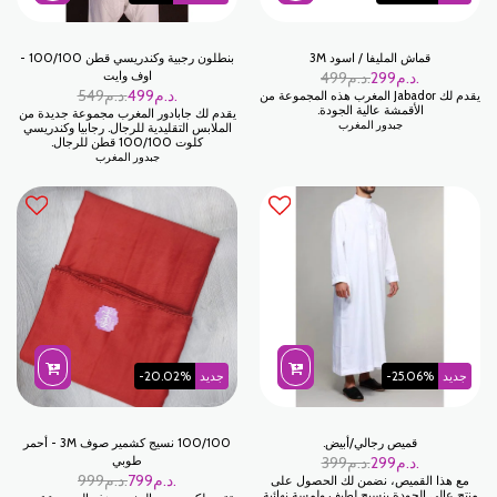
قماش المليفا / اسود 3M
بنطلون رجبية وكندريسي قطن 100/100 -
د.م.
299
د.م.
499
اوف وايت
د.م.
499
د.م.
549
يقدم لك Jabador المغرب هذه المجموعة من
الأقمشة عالية الجودة.
يقدم لك جابادور المغرب مجموعة جديدة من
جبدور المغرب
الملابس التقليدية للرجال. رجابيا وكندريسي
كلوت 100/100 قطن للرجال.
جبدور المغرب
جديد
-25.06%
جديد
-20.02%
قميص رجالي/أبيض.
100/100 نسيج كشمير صوف 3M - أحمر
د.م.
299
د.م.
399
طوبي
د.م.
799
د.م.
999
مع هذا القميص، نضمن لك الحصول على
منتج عالي الجودة بنسيج لطيف ولمسة نهائية