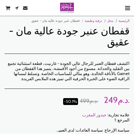
الرئيسية
محل
ترقية وظيفية
قفطان عنبر جودة عالية مان - عقيق
قفطان عنبر جودة عالية مان -
عقيق
اكتشف قفطان العنبر للرجال عالي الجودة - غارنيت، قطعة استثنائية تجمع
بين التقليد والحداثة. مصنوع من أجود الأقمشة، يتميز هذا القفطان من
Garnet بالأناقة الخالدة، وهو مثالي للمناسبات الخاصة. وتسلط لمساتها
الراقية الضوء على الخبرة الحرفية التي تميز هذه الملابس الفريدة.
د.م.
249
د.م.
499
-50.1%
علامة تجارية:
جبدور المغرب
المرجع:
1
سياسة الإرجاع:
سياسة العائدات: لدى العميل فترة 7 أيام عمل من تاريخ الاستلام لإرجاع العناصر المطلوبة إما لاسترداد الأموال أو للاستبدال. فقط العناصر التي تم إرجاعها في الوقت المحدد ، في عبواتها الأصلية ، يمكن استبدالها غير المغسولة وغير الملبوسة. للإرجاع ، يرجى إخطارنا على العناوين التالية: jabadormaroc17@gmail.com/ jabador.maroc@gmail.com يجب أن يكون كل تبديل أو إرجاع مصحوبًا برقم هاتفك ورغبتك في التبادل. تكاليف الإرجاع هي مسؤولية العميل. سيتعين على العميل تنظيم النقل بوسائله الخاصة. في حالة الإرجاع ، وبعد استلام البضائع من قبل جبدور المغرب ، سيتم تعويض العميل في غضون 10 أيام. الحالات التي يمكن فيها تبادل المنتجات: - خطأ في الحجم المطلوب (حجم التسليم يختلف عن الحجم المطلوب) - خطأ في اللون المطلوب (تم تسليم لون مختلف عن الحجم المطلوب) الحالات التي يمكن فيها تعويض المنتجات: - خطأ في الحجم أو اللون المطلوب متبوعًا بنفاد المخزون - في الحالات المذكورة أعلاه يجب إعادة المنتجات إلينا في الحالة التي استلمتها بها مع جميع العناصر (الملحقات والتعبئة والتعليمات وما إلى ذلك). سيتم السداد عن طريق الدفع أو التحويل المصرفي. لا يمكن إرجاع أو استبدال المنتجات المعروضة للبيع أو الترويج.