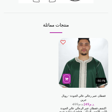
منتجات مماثلة
-50.1%
قفطان عنبر رجالي عالي الجودة - رويال
جرين
د.م.
249
د.م.
499
اكتشف قفطان عنبر الرجالي عالي الجودة
باللون الأخضر الملكي، قطعة استثنائية تجمع