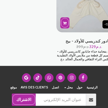
-1
دور كندريسي للأولاد - بيج
د.م.
329
د.م.
399
فخامة حذاء جابادور كاندريسي للأولاد -
ميم كل قطعة من ملابس الأولاد التقليدية
س الثراء الثقافي والجمال الخالد. دع
 في جميع المناسبات الخاصة بك مع هذا
جابادور الأنيق بشكل لا لبس فيه.
الرئيسية
حول
محل
اتصل
AVIS DES CLIENTS
موقع
الاشتراك