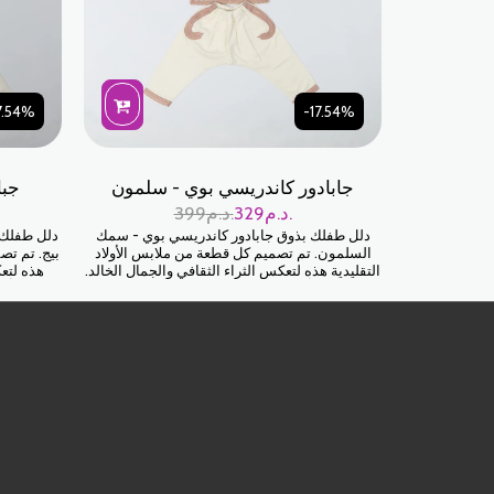
7.54%
-17.54%
جابادور كاندريسي بوي - سلمون
جبا
د.م.
329
د.م.
399
دلل طفلك بذوق جابادور كاندريسي بوي - سمك
دلل طفلك ب
السلمون. تم تصميم كل قطعة من ملابس الأولاد
بيج. تم تص
التقليدية هذه لتعكس الثراء الثقافي والجمال الخالد.
هذه لتعك
دع طفلك يتألق في جميع المناسبات الخاصة بك مع
طفلك يتألق
هذا الجابادور الأنيق بشكل لا لبس فيه.
ال