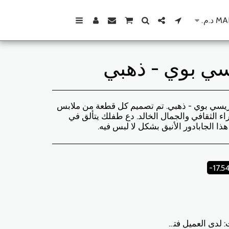
MA
د.م.
سي بوي - ذهبي
ريسي بوي - ذهبي. تم تصميم كل قطعة من ملابس
ثراء الثقافي والجمال الخالد. دع طفلك يتألق في
ا الجابادور الأنيق بشكل لا لبس فيه.
-17.
بدور المغرب ، سيتم تعويض العميل في غضون 10 أيام. الحالات التي يمكن فيها تبادل المنتجات: - خطأ في الحجم المطلوب (حجم التسليم يختلف عن الحجم المطلوب) - خطأ في اللون المطلوب (تم تسليم لون مختلف عن الحجم المطلوب) الحالات التي يمكن فيها تعويض المنتجات: - خطأ في الحجم أو اللون المطلوب متبوعًا بنفاد المخزون - في الحالات المذكورة أعلاه يجب إعادة المنتجات إلينا في الحالة التي استلمتها بها مع جميع العناصر (الملحقات والتعبئة والتعليمات وما إلى ذلك). سيتم السداد عن طريق الدفع أو التحويل المصرفي. لا يمكن إرجاع أو استبدال المنتجات المعروضة للبيع أو الترويج.