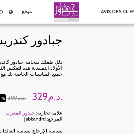
AVIS DES CLIE
موقع
D
جبادور كندري
دلل طفلك بفخامة جبادور كاند
الأولاد التقليدية هذه لتعكس ال
جميع المناسبات الخاصة بك مع هذ
د.م.
329
د.م.
399
54%
علامة تجارية:
جبدور المغرب
المرجع:
jabkandrd
سياسة الإرجاع:
سياسة العائدات: لدى العميل فترة 7 أيام عمل من تاريخ الاستلام لإرجاع العناصر المطلوبة إما لاسترداد الأموال أو للاستبدال. فقط العناصر التي تم إرجاعها في الوقت المحدد ، في عبواتها الأصلية ، يمكن استبدالها غير المغسولة وغير الملبوسة. للإرجاع ، يرجى إخطارنا على العناوين التالية: jabadormaroc17@gmail.com/ jabador.maroc@gmail.com يجب أن يكون كل تبديل أو إرجاع مصحوبًا برقم هاتفك ورغبتك في التبادل. تكاليف الإرجاع هي مسؤولية العميل. سيتعين على العميل تنظيم النقل بوسائله الخاصة. في حالة الإرجاع ، وبعد استلام البضائع من قبل ج