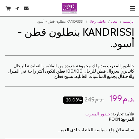
الرئيسية
محل
بناطيل رجال
KANDRISSI بنطلون قطن - أسود.
KANDRISSI بنطلون قطن -
أسود.
جابادور المغرب يقدم لك مجموعة جديدة من الملابس التقليدية للرجال.
كانديري سروال قطن للرجال 100/100 قطن لتكون أكثر راحة في المنزل
وللاحتفال بجميع المناسبات العائلية. نسيج قطن
د.م.
199
د.م.
249
-20.08%
علامة تجارية:
جبدور المغرب
المرجع:
POKN
سياسة الإرجاع:
سياسة العائدات: لدى العميل فترة 7 أيام عمل من تاريخ الاستلام لإرجاع العناصر المطلوبة إما لاسترداد الأموال أو للاستبدال. فقط العناصر التي تم إرجاعها في الوقت المحدد ، في عبواتها الأصلية ، يمكن استبدالها غير المغسولة وغير الملبوسة. للإرجاع ، يرجى إخطارنا على العناوين التالية: jabadormaroc17@gmail.com/ jabador.maroc@gmail.com يجب أن يكون كل تبديل أو إرجاع مصحوبًا برقم هاتفك ورغبتك في التبادل. تكاليف الإرجاع هي مسؤولية العميل. سيتعين على العميل تنظيم النقل بوسائله الخاصة. في حالة الإرجاع ، وبعد استلام البضائع من قبل جبدور المغرب ، سيتم تعويض العميل في غضون 10 أيام. الحالات التي يمكن فيها تبادل المنتجات: - خطأ في الحجم المطلوب (حجم التسليم يختلف عن الحجم المطلوب) - خطأ في اللون المطلوب (تم تسليم لون مختلف عن الحجم المطلوب) الحالات التي يمكن فيها تعويض المنتجات: - خطأ في الحجم أو اللون المطلوب متبوعًا بنفاد المخزون - في الحالات المذكورة أعلاه يجب إعادة المنتجات إلينا في الحالة التي استلمتها بها مع جميع العناصر (الملحقات والتعبئة والتعليمات وما إلى ذلك). سيتم السداد عن طريق الدفع أو التحويل المصرفي. لا يمكن إرجاع أو استبدال المنتجات المعروضة للبيع أو الترويج.