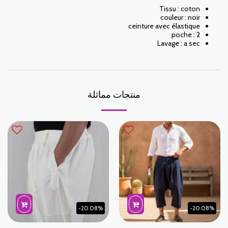
Tissu : coton
couleur : noir
ceinture avec élastique
poche : 2
Lavage : a sec
منتجات مماثلة
-20.08%
-20.08%