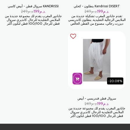
Kandrissi DISERT بنطلون - كحلي
KANDRISSI سروال قطن - أبيض كاسي
د.م.
199
د.م.
249
د.م.
199
د.م.
249
تقدم جابادور المغرب تشكيلة جديدة من
جابادور المغرب يقدم لك مجموعة جديدة من
الملابس الرجالية التقليدية. بنطلون كاندريسي
الملابس التقليدية للرجال. كانديري سروال
ديزرت رجالي، مصنوع من القطن الخالص
قطن للرجال 100/100 قطن لتكون أكثر
١٠٠٪، لراحة فائقة في المنزل وللاحتفال
راحة في المنزل وللاحتفال بجميع المناسبات
بجميع مناسباتكم العائلية. قماش قطني
العائلية. نسيج قطن
-20.08%
سروال قطن قندريسي - أبيض
د.م.
199
د.م.
249
جابادور المغرب يقدم لك مجموعة جديدة من
الملابس التقليدية للرجال. كانديري سروال
قطن للرجال 100/100 قطن لتكون أكثر
راحة في المنزل وللاحتفال بجميع المناسبات
العائلية. نسيج قطن