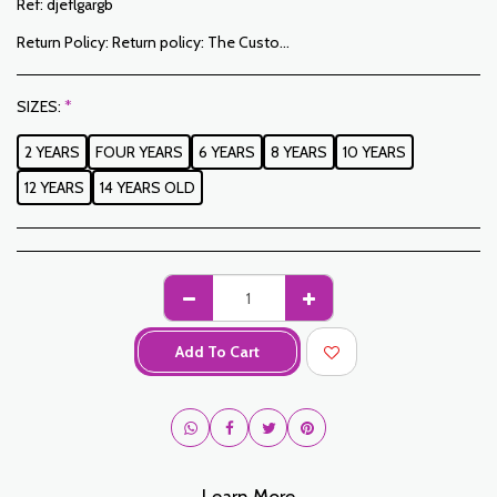
Ref:
djeflgargb
Return Policy:
Return policy: The Customer has a period of 7 working days from the date of receipt to return ordered items either for a refund or for an exchange. Only items returned on time, in their original packaging, unwashed, unworn may be exchanged. To make a return, please notify us at the following addresses: jabadormaroc17@gmail.com/ jabador.maroc@gmail.com Each exchange or return must be accompanied by your telephone number as well as your wish for an exchange. Return costs are the responsibility of the Customer. The Customer must organize transport by their own means. In the event of a return, and after receipt of the goods by JABADOR MAROC, the customer will be reimbursed within 10 days. Cases or products can be exchanged: – Ordered size error (delivered size different from the ordered size) – Error in the color ordered (color delivered different from the size ordered) Cases or products can be refunded: – Error in size or color ordered followed by out of stock – In the aforementioned cases, the products must be returned to us in the condition in which you received them with all the elements (accessories, packaging, instructions, etc.). Reimbursement will be made by payment or bank transfer. Products on sale or on promotion cannot be returned or exchanged.
SIZES:
*
2 YEARS
FOUR YEARS
6 YEARS
8 YEARS
10 YEARS
12 YEARS
14 YEARS OLD
Add To Cart
Learn More