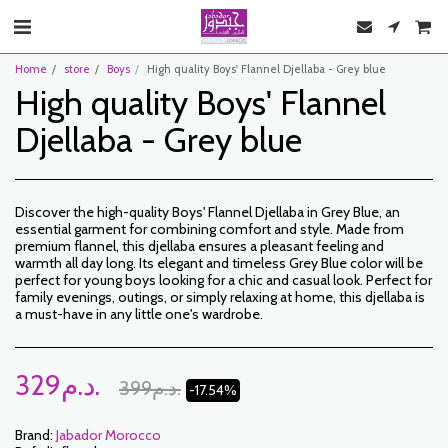
Home
store
Boys
High quality Boys' Flannel Djellaba - Grey blue
High quality Boys' Flannel
Djellaba - Grey blue
Discover the high-quality Boys' Flannel Djellaba in Grey Blue, an
essential garment for combining comfort and style. Made from
premium flannel, this djellaba ensures a pleasant feeling and
warmth all day long. Its elegant and timeless Grey Blue color will be
perfect for young boys looking for a chic and casual look. Perfect for
family evenings, outings, or simply relaxing at home, this djellaba is
a must-have in any little one's wardrobe.
329
د.م.
399
د.م.
-17.54%
Brand:
Jabador Morocco