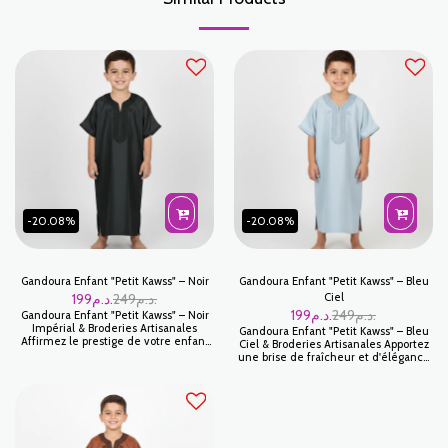
-20.08%
-20.08%
Gandoura Enfant "Petit Kawss" – Noir
Gandoura Enfant "Petit Kawss" – Bleu
199
د.م.
249
د.م.
Ciel
199
د.م.
249
د.م.
Gandoura Enfant "Petit Kawss" – Noir
Impérial & Broderies Artisanales
Gandoura Enfant "Petit Kawss" – Bleu
Affirmez le prestige de votre enfant
Ciel & Broderies Artisanales Apportez
avec la Gandoura Petit Kawss en
une brise de fraîcheur et d'élégance
coloris Noir. Symbole d'élégance
au vestiaire de votre enfant avec la
intemporelle, cette pièce est un
Gandoura Petit Kawss en Bleu Ciel.
incontournable pour les cérémonies
Cette pièce iconique de la mode
les plus distinguées. Son noir profond,
marocaine allie une teinte douce et
associé à des finitions artisanales ton
lumineuse à un confort exceptionnel,
sur ton, offre une silhouette noble et
parfaite pour les célébrations
moderne, idéale pour les fêtes de