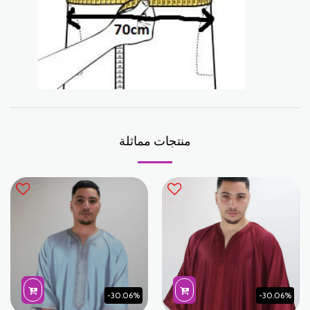
منتجات مماثلة
-30.06%
-30.06%