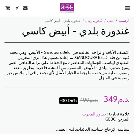
الرئيسية
محل
كندورة رجال
غندورة بلدي - أبيض كاسي
غندورة بلدي - أبيض كاسي
اكتشف الأناقة والراحة الخالدة في Gandoura Beldi - الأبيض، وهي تحفة
فنية من فئة GANDOURA BELDI. تم إعادة تصميم هذا الزي المغربي
التقليدي ليناسب الجماليات المعاصرة مع الحفاظ على تراثه الثقافي الغني.
يتميز غندورة بيلدي - الأبيض، المصنوع من أقمشة فاخرة، بتطريز معقد
وصورة ظلية مريحة، مما يجعله الخيار الأمثل لأي تجمع راقي أو ملابس غير
رسمية في المنزل.
د.م.
349
د.م.
499
-30.06%
علامة تجارية:
جبدور المغرب
المرجع:
GBBC
سياسة الإرجاع:
سياسة العائدات: لدى العميل فترة 7 أيام عمل من تاريخ الاستلام لإرجاع العناصر المطلوبة إما لاسترداد الأموال أو للاستبدال. فقط العناصر التي تم إرجاعها في الوقت المحدد ، في عبواتها الأصلية ، يمكن استبدالها غير المغسولة وغير الملبوسة. للإرجاع ، يرجى إخطارنا على العناوين التالية: jabadormaroc17@gmail.com/ jabador.maroc@gmail.com يجب أن يكون كل تبديل أو إرجاع مصحوبًا برقم هاتفك ورغبتك في التبادل. تكاليف الإرجاع هي مسؤولية العميل. سيتعين على العميل تنظيم النقل بوسائله الخاصة. في حالة الإرجاع ، وبعد استلام البضائع من قبل جبدور المغرب ، سيتم تعويض العميل في غضون 10 أيام. الحالات التي يمكن فيها تبادل المنتجات: - خطأ في الحجم المطلوب (حجم التسليم يختلف عن الحجم المطلوب) - خطأ في اللون المطلوب (تم تسليم لون مختلف عن الحجم المطلوب) الحالات التي يمكن فيها تعويض المنتجات: - خطأ في الحجم أو اللون المطلوب متبوعًا بنفاد المخزون - في الحالات المذكورة أعلاه يجب إعادة المنتجات إلينا في الحالة التي استلمتها بها مع جميع العناصر (الملحقات والتعبئة والتعليمات وما إلى ذلك). سيتم السداد عن طريق الدفع أو التحويل المصرفي. لا يمكن إرجاع أو استبدال المنتجات المعروضة للبيع أو الترويج.