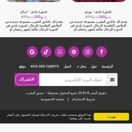
غندورة بلدي - بوردو
غندورة بلدي - جراي
د.م.
349
د.م.
499
د.م.
349
د.م.
499
يقدم لك جابادور المغرب مجموعة جديدة من
يقدم لك جابادور المغرب مجموعة جديدة من
الملابس التقليدية للرجال. غندورة بلدي هي
الملابس التقليدية للرجال. غندورة بلدي هي
كندورة للرجال مثالية لشهر رمضان أو
كندورة للرجال مثالية لشهر رمضان أو
للاحتفال بالمناسبات العائلية. نسيج
للاحتفال بالمناسبات العائلية. نسيج
GABARDIN الراقي.
GABARDIN الراقي.
الرئيسية
حول
محل
اتصل
AVIS DES CLIENTS
موقع
الاشتراك
حقوق النشر © 2026 جميع الحقوق محفوظة -
جبدور المغرب
شروط الاستخدام
|
سياسة الخصوصية
هذا الموقع يستخدم ملفات تعريف الارتباط لضمان الحصول على أفضل
فهمت!
تجربة على موقعنا