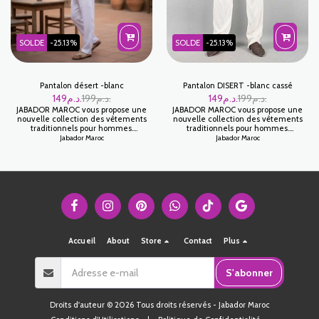
SOLDE
-25.13%
SOLDE
-25.13%
Pantalon désert -blanc
Pantalon DISERT -blanc cassé
149
د.م.
199
د.م.
149
د.م.
199
د.م.
JABADOR MAROC vous propose une
JABADOR MAROC vous propose une
nouvelle collection des vêtements
nouvelle collection des vêtements
traditionnels pour hommes.
traditionnels pour hommes.
PANTALON DISERT pour hommes
PANTALON DISERT pour hommes
Jabador Maroc
Jabador Maroc
100/100 Coton pour être plus à l'aise
100/100 Coton pour être plus à l'aise
chez vous et pour fêter toutes vos
chez vous et pour fêter toutes vos
occasions familiales. Tissu Coton
occasions familiales. Tissu Coton
Accueil
About
Store
Contact
Plus
S'abonner
Droits d'auteur © 2026 Tous droits réservés -
Jabador Maroc