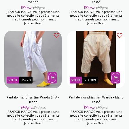
marine
cassé
199
د.م.
249
د.م.
199
د.م.
249
د.م.
JABADOR MAROC vous propose une
JABADOR MAROC vous propose une
nouvelle collection des vêtements
nouvelle collection des vêtements
traditionnels pour hommes.
traditionnels pour hommes.
PANTALON KANDRISSI DISERT pour
PANTALON KANDRISSI COTON pour
Jabador Maroc
Jabador Maroc
hommes 100/100 Coton pour être
hommes 100/100 COTON pour être
plus à l'aise chez vous et pour fêter
plus à l'aise chez vous et pour fêter
toutes vos occasions familiales. Tissu
toutes vos occasions familiales. Tissu
coton
COTON
SOLDE
-16.72%
SOLDE
-20.08%
Pantalon kandrissi Jim Warda SfifA -
Pantalon kandrissi Jim Warda - blanc
Blanc
cassé
249
د.م.
299
د.م.
199
د.م.
249
د.م.
JABADOR MAROC vous propose une
JABADOR MAROC vous propose une
nouvelle collection des vêtements
nouvelle collection des vêtements
traditionnels pour hommes.
traditionnels pour hommes.
PANTALON KANDRISSI JIM pour
PANTALON KANDRISSI pour hommes
Jabador Maroc
Jabador Maroc
hommes pour être plus à l'aise chez
100/100 coton pour être plus à l'aise