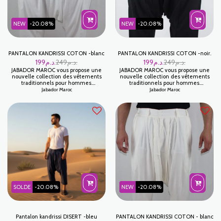
NEW
-20.08%
NEW
-20.08%
PANTALON KANDRISSI COTON -blanc
PANTALON KANDRISSI COTON -noir.
199
د.م.
249
د.م.
199
د.م.
249
د.م.
JABADOR MAROC vous propose une
JABADOR MAROC vous propose une
nouvelle collection des vêtements
nouvelle collection des vêtements
traditionnels pour hommes.
traditionnels pour hommes.
PANTALON KANDRISSI COTON pour
PANTALON KANDRISSI COTON pour
Jabador Maroc
Jabador Maroc
hommes 100/100 COTON pour être
hommes 100/100 COTON pour être
plus à l'aise chez vous et pour fêter
plus à l'aise chez vous et pour fêter
toutes vos occasions familiales. Tissu
toutes vos occasions familiales. Tissu
COTON
COTON
SOLDE
-20.08%
NEW
-20.08%
Pantalon kandrissi DISERT -bleu
PANTALON KANDRISSI COTON - blanc