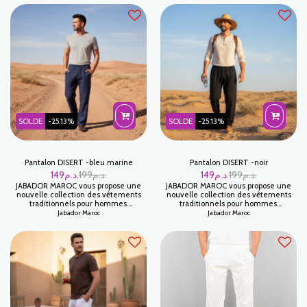
vous et pour fêter toutes vos
chez vous et pour fêter toutes vos
occasions familiales. Tissu JIM WARDA
occasions familiales. Tissu JIM WARDA
SOLDE
-25.13%
SOLDE
-25.13%
Pantalon DISERT -bleu marine
Pantalon DISERT -noir
149
د.م.
199
د.م.
149
د.م.
199
د.م.
JABADOR MAROC vous propose une
JABADOR MAROC vous propose une
nouvelle collection des vêtements
nouvelle collection des vêtements
traditionnels pour hommes.
traditionnels pour hommes.
PANTALON DISERT pour hommes
PANTALON DISERT pour hommes
Jabador Maroc
Jabador Maroc
100/100 Coton pour être plus à l'aise
100/100 Coton pour être plus à l'aise
chez vous et pour fêter toutes vos
chez vous et pour fêter toutes vos
occasions familiales. Tissu LAINE
occasions familiales. Tissu Coton