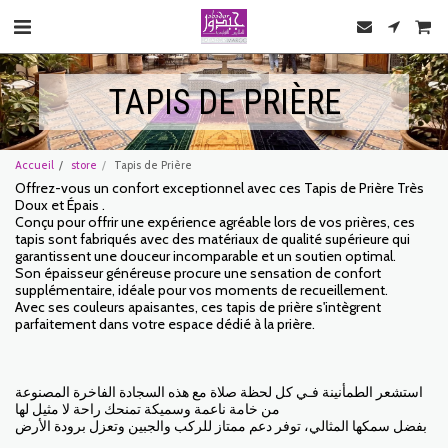
TAPIS DE PRIÈRE
Accueil
store
Tapis de Prière
Offrez-vous un confort exceptionnel avec ces Tapis de Prière Très
Doux et Épais .
Conçu pour offrir une expérience agréable lors de vos prières, ces
tapis sont fabriqués avec des matériaux de qualité supérieure qui
garantissent une douceur incomparable et un soutien optimal.
Son épaisseur généreuse procure une sensation de confort
supplémentaire, idéale pour vos moments de recueillement.
Avec ses couleurs apaisantes, ces tapis de prière s'intègrent
parfaitement dans votre espace dédié à la prière.
استشعر الطمأنينة فـي كل لحظة صلاة مع هذه السجادة الفاخرة المصنوعة
من خامة ناعمة وسميكة تمنحك راحة لا مثيل لها
بفضل سمكها المثالي، توفر دعم ممتاز للركب والجبين وتعزل برودة الأرض