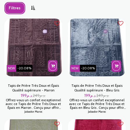
Filtres
NEW
-20.08%
NEW
-20.08%
Tapis de Prière Très Doux et Épais
Tapis de Prière Très Doux et Épais
Qualité supérieure - Marron
Qualité supérieure - Bleu Gris
199
د.م.
249
د.م.
199
د.م.
249
د.م.
Offrez-vous un confort exceptionnel
Offrez-vous un confort exceptionnel
avec ce Tapis de Prière Très Doux et
avec ce Tapis de Prière Très Doux et
Épais en Marron . Conçu pour offrir
Épais en Bleu Gris . Conçu pour offrir
une expérience agréable lors de vos
une expérience agréable lors de vos
Jabador Maroc
Jabador Maroc
prières, ce tapis est fabriqué avec des
prières, ce tapis est fabriqué avec des
matériaux de qualité supérieure qui
matériaux de qualité supérieure qui
garantissent une douceur
garantissent une douceur
incomparable et un soutien optimal.
incomparable et un soutien optimal.