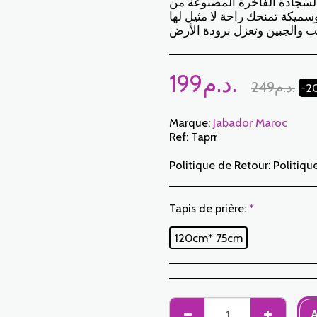
لسجادة الفاخرة المصنوعة من
سميكة تمنحك راحة لا مثيل لها
ب والجبين وتعزل برودة الأرض
199
د.م.
249
د.م.
-2
Marque:
Jabador Maroc
Ref:
Taprr
Politique de Retour:
Politique de Retour: Le Client dispose d’un délai de 7 jours ouvrables à compter de la date de réception pour retourner des articles commandés soit pour être remboursé soit pour un échange. Seuls les articles retournés dans les délais, dans leur emballage d’origine, non-lavés, non-portés pourront faire l’objet d’un échange. Pour faire un retour, prière de nous notifier aux adresses suivantes : jabadormaroc17@gmail.com/ jabador.maroc@gmail.com Chaque échange ou retour doit être accompagné de votre numéro de téléphone ainsi que de votr
Tapis de prière:
*
120cm* 75cm
A