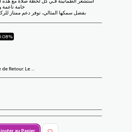
استشعر الطمأنينة فـي كل لحظة صلاة مع هذه ا
خامة ناعمة و
بفضل سمكها المثالي، توفر دعم ممتاز للرك
0.08%
e souhait d’échange. Les frais de retour sont à la charge du Client. Le Client devra organiser le transport par ses propres moyens . En cas de retour, et après réception de la marchandise par JABADOR MAROC , le client sera remboursé dans un délai de 10 jours. Les cas ou les produits peuvent être échangés : – Erreur de la taille commandée (taille livrée différente de la taille commandée) – Erreur sur la couleur commandée (couleur livrée différente de la taille commandée) Les cas ou les produits peuvent être remboursées : – Erreur de la taille ou de la couleur commandée suivi d’une rupture de stock – Dans les cas précités les produits doivent nous être retournés dans l’état dans lequel vous les avez reçus avec l’ensemble des éléments (accessoires, emballage, notice…). Le remboursement se fera par versement ou virement bancaire. Les produits en solde ou en promotion ne peuvent faire l’objet d’un retour ou échange.
jouter au Panier