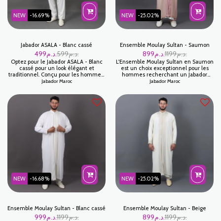
NEW
-16.69%
NEW
-25.02%
Jabador ASALA - Blanc cassé
Ensemble Moulay Sultan - Saumon
499
د.م.
599
د.م.
899
د.م.
1199
د.م.
Optez pour le Jabador ASALA - Blanc
L'Ensemble Moulay Sultan en Saumon
cassé pour un look élégant et
est un choix exceptionnel pour les
traditionnel. Conçu pour les hommes,
hommes recherchant un Jabador
ce jabador allie parfaitement le
élégant et sophistiqué. Confectionné
Jabador Maroc
Jabador Maroc
confort et l'élégance grâce à ses
avec soin à partir de matériaux de
matières de qualité supérieure. Idéal
haute qualité, cet ensemble offre à la
pour les cérémonies ou les sorties
fois confort et style. Idéal pour les
quotidiennes, il ajoute une touche de
occasions spéciales ou comme tenue
classe à toute tenue.
traditionnelle raffinée, ce Jabador est
un incontournable.
NEW
-16.68%
NEW
-25.02%
Ensemble Moulay Sultan - Blanc cassé
Ensemble Moulay Sultan - Beige
999
د.م.
1199
د.م.
899
د.م.
1199
د.م.