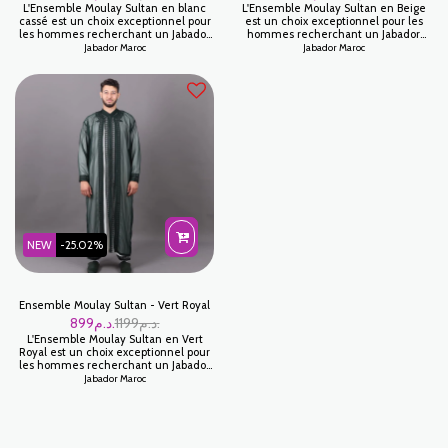
L'Ensemble Moulay Sultan en blanc
L'Ensemble Moulay Sultan en Beige
cassé est un choix exceptionnel pour
est un choix exceptionnel pour les
les hommes recherchant un Jabador
hommes recherchant un Jabador
élégant et sophistiqué. Confectionné
élégant et sophistiqué. Confectionné
Jabador Maroc
Jabador Maroc
avec soin à partir de matériaux de
avec soin à partir de matériaux de
haute qualité, cet ensemble offre à la
haute qualité, cet ensemble offre à la
fois confort et style. Idéal pour les
fois confort et style. Idéal pour les
occasions spéciales ou comme tenue
occasions spéciales ou comme tenue
traditionnelle raffinée, ce Jabador est
traditionnelle raffinée, ce Jabador est
un incontournable.
un incontournable.
NEW
-25.02%
Ensemble Moulay Sultan - Vert Royal
899
د.م.
1199
د.م.
L'Ensemble Moulay Sultan en Vert
Royal est un choix exceptionnel pour
les hommes recherchant un Jabador
élégant et sophistiqué. Confectionné
Jabador Maroc
avec soin à partir de matériaux de
haute qualité, cet ensemble offre à la
fois confort et style. Idéal pour les
occasions spéciales ou comme tenue
traditionnelle raffinée, ce Jabador est