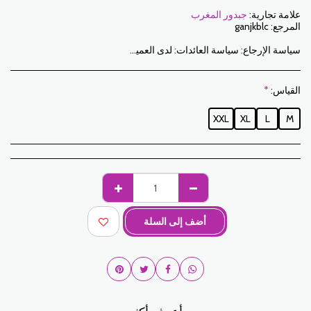
علامة تجارية:
جبدور المغرب
المرجع:
ganjkblc
سياسة الإرجاع:
سياسة العائدات: لدى العميل فترة 7 أيام عمل من تاريخ الاستلام لإرجاع العناصر المطلوبة إما لاسترداد الأموال أو للاستبدال. فقط العناصر التي تم إرجاعها في الوقت المحدد ، في عبواتها الأصلية ، يمكن استبدالها غير المغسولة وغير الملبوسة. للإرجاع ، يرجى إخطارنا على العناوين التالية: jabadormaroc17@gmail.com/ jabador.maroc@gmail.com يجب أن يكون كل تبديل أو إرجاع مصحوبًا برقم هاتفك ورغبتك في التبادل. تكاليف الإرجاع هي مسؤولية العميل. سيتعين على العميل تنظيم النقل بوسائله الخاصة. في حالة الإرجاع ، وبعد استلام البضائع من قبل جبدور المغرب ، سيتم تعويض العميل في غضون 10 أيام. الحالات التي يمكن فيها تبادل المنتجات: - خطأ في الحجم المطلوب (حجم التسليم يختلف عن الحجم المطلوب) - خطأ في اللون المطلوب (تم تسليم لون مختلف عن الحجم المطلوب) الحالات التي يمكن فيها تعويض المنتجات: - خطأ في الحجم أو اللون المطلوب متبوعًا بنفاد المخزون - في الحالات المذكورة أعلاه يجب إعادة المنتجات إلينا في الحالة التي استلمتها بها مع جميع العناصر (الملحقات والتعبئة والتعليمات وما إلى ذلك). سيتم السداد عن طريق الدفع أو التحويل المصرفي. لا يمكن إرجاع أو استبدال المنتجات المعروضة للبيع أو الترويج.
القياس:
*
XXL
XL
L
M
أضف إلى السلة