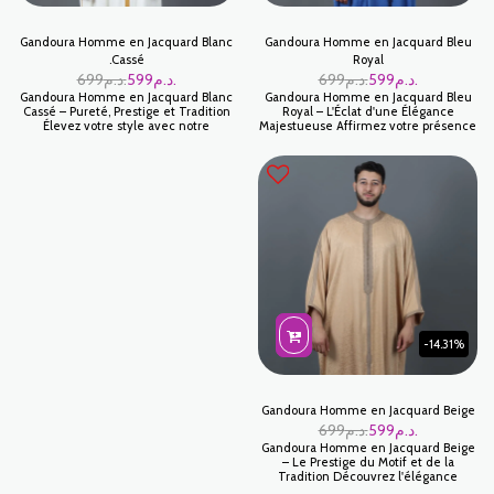
Gandoura Homme en Jacquard Blanc
Gandoura Homme en Jacquard Bleu
Cassé.
Royal
د.م.
599
د.م.
699
د.م.
599
د.م.
699
Gandoura Homme en Jacquard Blanc
Gandoura Homme en Jacquard Bleu
Cassé – Pureté, Prestige et Tradition
Royal – L'Éclat d'une Élégance
Élevez votre style avec notre
Majestueuse Affirmez votre présence
Gandoura marocaine en Jacquard
avec notre Gandoura marocaine en
Blanc Cassé. Ce modèle exclusif se
Jacquard Bleu Royal. Ce modèle
distingue par son tissu "Jakar" aux
d'exception utilise le tissu "Jakar" pour
motifs subtilement tissés dans la
marier la profondeur d'un bleu
fibre, offrant un relief riche et une
électrique à la richesse d'un tissage
brillance noble. Symbole de pureté et
texturé. C'est la pièce parfaite pour
de distinction, c'est la tenue par
l'homme qui recherche une tenue à
excellence pour les moments les plus
la fois imposante, moderne et
mémorables de votre vie.
profondément respectueuse des
traditions artisanales.
-14.31%
Gandoura Homme en Jacquard Beige
د.م.
599
د.م.
699
Gandoura Homme en Jacquard Beige
– Le Prestige du Motif et de la
Tradition Découvrez l'élégance
texturée avec notre Gandoura