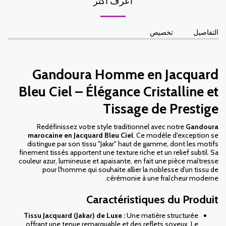
أعرف أكثر
التفاصيل
تخصيص
Gandoura Homme en Jacquard
Bleu Ciel – Élégance Cristalline et
Tissage de Prestige
Redéfinissez votre style traditionnel avec notre
Gandoura
marocaine en Jacquard Bleu Ciel
. Ce modèle d'exception se
distingue par son tissu "Jakar" haut de gamme, dont les motifs
finement tissés apportent une texture riche et un relief subtil. Sa
couleur azur, lumineuse et apaisante, en fait une pièce maîtresse
pour l'homme qui souhaite allier la noblesse d'un tissu de
cérémonie à une fraîcheur moderne.
Caractéristiques du Produit
Tissu Jacquard (Jakar) de Luxe :
Une matière structurée
offrant une tenue remarquable et des reflets soyeux. Le