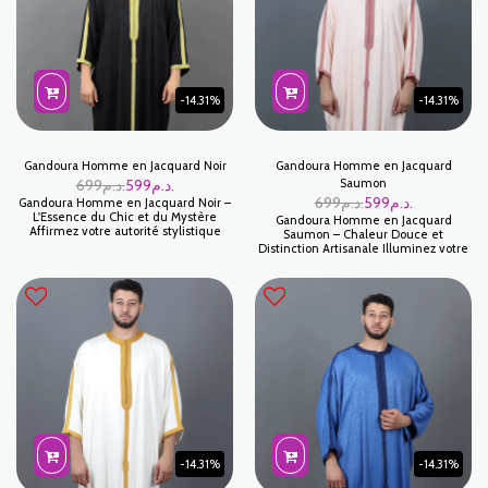
offrant une allure à la fois zen,
texturée pour créer une tenue à la
moderne et profondément raffinée.
fois imposante et raffinée.
-14.31%
-14.31%
Gandoura Homme en Jacquard Noir
Gandoura Homme en Jacquard
Saumon
د.م.
599
د.م.
699
د.م.
599
د.م.
699
Gandoura Homme en Jacquard Noir –
L'Essence du Chic et du Mystère
Gandoura Homme en Jacquard
Affirmez votre autorité stylistique
Saumon – Chaleur Douce et
avec notre Gandoura marocaine en
Distinction Artisanale Illuminez votre
Jacquard Noir. Cette pièce d’exception
vestiaire traditionnel avec notre
combine la profondeur intemporelle
Gandoura marocaine en Jacquard
du noir à la richesse texturée du tissu
Saumon. Ce modèle unique allie la
"Jakar". Les motifs tissés ton sur ton
délicatesse d'une teinte pastel
créent un jeu de lumière discret et
chaleureuse à la richesse visuelle du
sophistiqué, faisant de cette
tissu "Jakar". Les motifs géométriques
gandoura le choix privilégié pour les
et floraux subtilement tissés
hommes qui recherchent un luxe
apportent un relief luxueux, faisant de
sobre mais imposant.
cette gandoura une pièce d'exception
pour l'homme qui souhaite conjuguer
douceur et caractère.
-14.31%
-14.31%