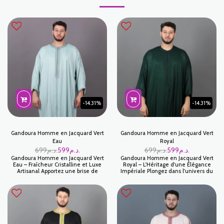
-14.31%
-14.31%
Gandoura Homme en Jacquard Vert
Gandoura Homme en Jacquard Vert
Eau
Royal
د.م.
599
د.م.
699
د.م.
599
د.م.
699
Gandoura Homme en Jacquard Vert
Gandoura Homme en Jacquard Vert
Eau – Fraîcheur Cristalline et Luxe
Royal – L'Héritage d'une Élégance
Artisanal Apportez une brise de
Impériale Plongez dans l'univers du
légèreté à votre garde-robe avec
luxe artisanal avec notre Gandoura
notre Gandoura marocaine en
marocaine en Jacquard Vert Royal. Ce
Jacquard Vert Eau. Ce modèle
modèle d'exception se distingue par
d'exception sublime la nuance
son tissu "Jakar" aux motifs finement
délicate du vert menthe pastel grâce
travaillés, offrant un relief riche et
à la texture riche et travaillée du tissu
une profondeur visuelle unique. Le
"Jakar". Les motifs tissés en relief
vert royal, symbole de noblesse et de
jouent subtilement avec la lumière,
sérénité, s'associe ici à une texture