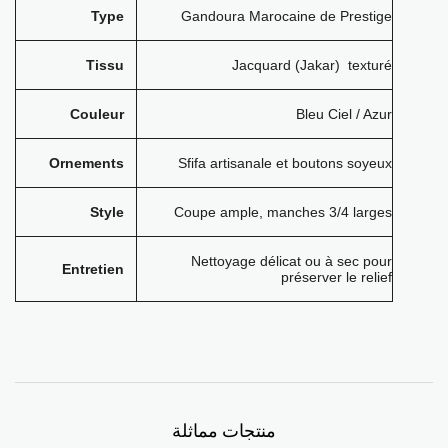
Type
Gandoura Marocaine de Prestige
Tissu
Jacquard (Jakar) texturé
Couleur
Bleu Ciel / Azur
Ornements
Sfifa artisanale et boutons soyeux
Style
Coupe ample, manches 3/4 larges
Nettoyage délicat ou à sec pour
Entretien
préserver le relief
منتجات مماثلة