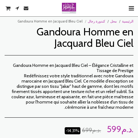
الرئيسية
محل
كندورة رجال
Gandoura Homme en Jacquard Bleu Ciel
Gandoura Homme en
Jacquard Bleu Ciel
Gandoura Homme en Jacquard Bleu Ciel – Élégance Cristalline et
Redéfinissez votre style traditionnel avec notre Gandoura
marocaine en Jacquard Bleu Ciel. Ce modèle d'exception se
distingue par son tissu "Jakar" haut de gamme, dont les motifs
finement tissés apportent une texture riche et un relief subtil. Sa
couleur azur, lumineuse et apaisante, en fait une pièce maîtresse
pour l'homme qui souhaite allier la noblesse d'un tissu de
cérémonie à une fraîcheur moderne.
د.م.
599
د.م.
699
-14.31%