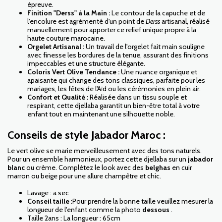
épreuve.
Finition "Derss" à la Main :
Le contour de la capuche et de
l'encolure est agrémenté d'un point de
Derss
artisanal, réalisé
manuellement pour apporter ce relief unique propre à la
haute couture marocaine.
Orgelet Artisanal :
Un travail de l'orgelet fait main souligne
avec finesse les bordures de la tenue, assurant des finitions
impeccables et une structure élégante.
Coloris Vert Olive Tendance :
Une nuance organique et
apaisante qui change des tons classiques, parfaite pour les
mariages, les fêtes de l'Aïd ou les cérémonies en plein air.
Confort et Qualité :
Réalisée dans un tissu souple et
respirant, cette djellaba garantit un bien-être total à votre
enfant tout en maintenant une silhouette noble.
Conseils de style Jabador Maroc :
Le vert olive se marie merveilleusement avec des tons naturels.
Pour un ensemble harmonieux, portez cette djellaba sur un
jabador
blanc
ou crème. Complétez le look avec des
belghas
en cuir
marron ou beige pour une allure champêtre et chic.
Lavage : a sec
Conseil taille
:Pour prendre la bonne taille veuillez mesurer la
longueur de l'enfant comme la photo
dessous
.
Taille 2ans : La longueur : 65cm