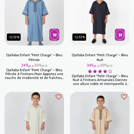
Grâce à son travail manuel minutieux,
pour les célébrations familiales.
elle incarne le luxe de l'artisanat
Chaque pièce est sublimée par des
marocain adapté aux enfants.
finitions faites main, garantissant un
vêtement d'exception pour les plus
petits.
-12.53%
-12.53%
Djellaba Enfant "Petit Charga" – Bleu
Djellaba Enfant "Petit Charga" – Bleu
Pétrole
Nuit
349
د.م.
399
د.م.
349
د.م.
399
د.م.
Djellaba Enfant "Petit Charga" – Bleu
Pétrole & Finitions Main Apportez une
Djellaba Enfant "Petit Charga" – Bleu
touche de modernité et de fraîcheur
Nuit & Finitions Artisanales Donnez
au vestiaire traditionnel de votre
une allure noble et intemporelle à
enfant avec cette Djellaba Petit
votre enfant avec cette Djellaba Petit
Charga en Bleu Pétrole. Ce coloris
Charga d'un Bleu Nuit profond.
tendance, à la fois doux et de
Couleur de la distinction par
caractère, est sublimé par des détails
excellence, ce modèle allie la
artisanaux rigoureux, offrant une
sobriété d'un ton sombre à la richesse
pièce unique pour célébrer les
d'un savoir-faire artisanal de haute
moments importants avec élégance.
précision.