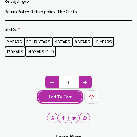
Ref:
djchrgvo
Return Policy:
Return policy: The Customer has a period of 7 working days from the date of receipt to return ordered items either for a refund or for an exchange. Only items returned on time, in their original packaging, unwashed, unworn may be exchanged. To make a return, please notify us at the following addresses: jabadormaroc17@gmail.com/ jabador.maroc@gmail.com Each exchange or return must be accompanied by your telephone number as well as your wish for an exchange. Return costs are the responsibility of the Customer. The Customer must organize transport by their own means. In the event of a return, and after receipt of the goods by JABADOR MAROC, the customer will be reimbursed within 10 days. Cases or products can be exchanged: – Ordered size error (delivered size different from the ordered size) – Error in the color ordered (color delivered different from the size ordered) Cases or products can be refunded: – Error in size or color ordered followed by out of stock – In the aforementioned cases, the products must be returned to us in the condition in which you received them with all the elements (accessories, packaging, instructions, etc.). Reimbursement will be made by payment or bank transfer. Products on sale or on promotion cannot be returned or exchanged.
SIZES:
*
2 YEARS
FOUR YEARS
6 YEARS
8 YEARS
10 YEARS
12 YEARS
14 YEARS OLD
Add To Cart
Learn More