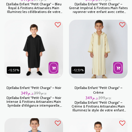
Djellaba Enfant "Petit Charga" – Bleu
Djellaba Enfant "Petit Charga" –
Royal & Finitions Artisanales Main
Grenat Impérial & Finitions Main Faites
Illuminez les célébrations de votre
rayonner votre enfant avec cette
enfant avec cette Djellaba Petit
Djellaba Petit Charga d'un Grenat
Charga d'un Bleu Royal éclatant. Pièce
profond et majestueux. Cette couleur
maîtresse de notre collection enfant,
intense, symbole de noblesse et de
cette djellaba marie une couleur
fête, est magnifiée par un travail
impériale à un savoir-faire de haute
artisanal de haute précision. C'est la
précision. Grâce à ses finitions faites
tenue idéale pour les grandes
main, elle offre un tombé noble et
occasions où l'élégance traditionnelle
une qualité d'exception pour tous les
rencontre le dynamisme de la
moments mémorables.
jeunesse.
-12.53%
-12.53%
Djellaba Enfant "Petit Charga" – Noir
Djellaba Enfant "Petit Charga" –
349
د.م.
399
د.م.
Crème
349
د.م.
399
د.م.
Djellaba Enfant "Petit Charga" – Noir
Intense & Finitions Artisanales Main
Djellaba Enfant "Petit Charga" –
Symbole d'élégance intemporelle,
Crème & Finitions Artisanales Main
cette Djellaba Petit Charga en Noir est
Illuminez le style de votre enfant
un indispensable pour les jeunes
avec cette Djellaba Petit Charga d'un
garçons. Ce modèle se distingue par
Crème doux et solaire. Plus
sa sobriété majestueuse, offrant une
chaleureuse qu'un blanc classique,
allure de "petit seigneur" lors des
cette teinte crème apporte une
cérémonies les plus prestigieuses.
élégance tendre et raffinée, idéale