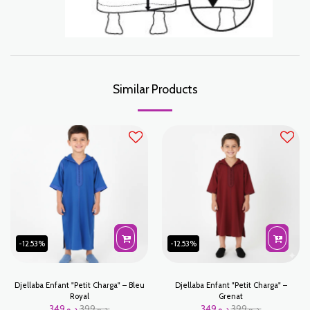
Similar Products
-12.53%
-12.53%
Djellaba Enfant "Petit Charga" – Bleu
Djellaba Enfant "Petit Charga" –
Royal
Grenat
349
د.م.
399
د.م.
349
د.م.
399
د.م.