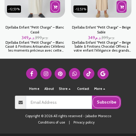
-12.53%
-12.53%
Djellaba Enfant "Petit Charga" – Blanc
Djellaba Enfant "Petit Charga" – Beige
Cassé
Sable
349
د.م.
399
د.م.
349
د.م.
399
د.م.
Djellaba Enfant "Petit Charga" – Blanc
Djellaba Enfant "Petit Charga" – Beige
Cassé & Finitions Artisanales Célébrez
Sable & Finitions Chocolat Offrez à
les moments précieux avec cette
votre enfant l'élégance des grands
Djellaba Petit Charga d'un blanc cassé
avec cette Djellaba Petit Charga.
éclatant. Symbole de pureté et
Conçue spécifiquement pour les plus
d'élégance, ce modèle est la tenue
jeunes, cette pièce allie le confort
de cérémonie par excellence pour les
nécessaire aux mouvements des
petits garçons, offrant un mélange
enfants et le raffinement de
parfait entre confort moderne et
l'artisanat marocain. Son coloris Beige
prestige traditionnel.
Sable est à la fois doux, lumineux et
facile à porter pour toutes les
célébrations.
Home
About
Store
Contact
More
Subscribe
Copyright © 2026 All rights reserved -
Jabador Morocco
Conditions of use
|
Privacy policy