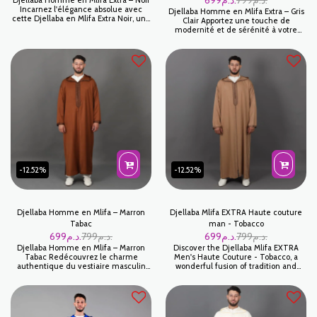
699
د.م.
799
د.م.
Djellaba Homme en Mlifa Extra – Noir
Incarnez l'élégance absolue avec
Djellaba Homme en Mlifa Extra – Gris
cette Djellaba en Mlifa Extra Noir, une
Clair Apportez une touche de
pièce maîtresse qui définit le
modernité et de sérénité à votre
sommet du chic traditionnel
tenue traditionnelle avec cette
masculin. Le noir, symbole de
Djellaba en Mlifa Extra Gris Clair. Ce
prestige et de sobriété, transforme
coloris sobre et épuré est un véritable
cette tenue artisanale en un
classique contemporain, offrant une
véritable vêtement de caractère,
allure à la fois lumineuse et
idéal pour l'homme qui exige
distinguée pour toutes vos occasions.
distinction et raffinement.
-12.52%
-12.52%
Djellaba Homme en Mlifa – Marron
Djellaba Mlifa EXTRA Haute couture
Tabac
man - Tobacco
699
د.م.
799
د.م.
699
د.م.
799
د.م.
Djellaba Homme en Mlifa – Marron
Discover the Djellaba Mlifa EXTRA
Tabac Redécouvrez le charme
Men's Haute Couture - Tobacco, a
authentique du vestiaire masculin
wonderful fusion of tradition and
marocain avec cette Djellaba en
modernity. Exquisite and elegant, this
Mlifa, une pièce qui conjugue à la
men's Djellaba stands out with its rich
perfection tradition, confort et
tobacco color and refined couture
distinction. Sa couleur Marron Tabac, à
finishes. Designed to offer superior
la fois profonde et chaleureuse, en
comfort while maintaining an