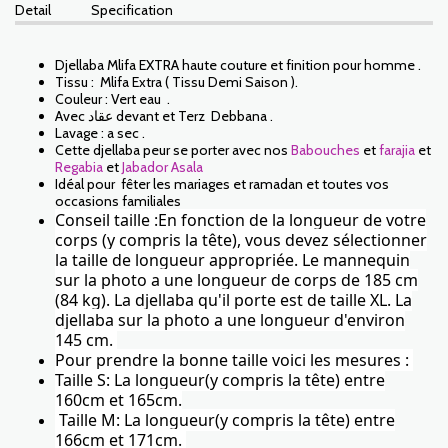
Detail
Specification
Djellaba Mlifa EXTRA haute couture et finition pour homme .
Tissu : Mlifa Extra ( Tissu Demi Saison ).
Couleur : Vert eau .
Avec عقاد devant et Terz Debbana .
Lavage : a sec .
Cette djellaba peur se porter avec nos
Babouches
et
farajia
et
Regabia
et
Jabador Asala
Idéal pour fêter les mariages et ramadan et toutes vos
occasions familiales
Conseil taille :En fonction de la longueur de votre
corps (y compris la tête), vous devez sélectionner
la taille de longueur appropriée. Le mannequin
sur la photo a une longueur de corps de 185 cm
(84 kg). La djellaba qu'il porte est de taille XL.
La
djellaba
sur la photo a une longueur d'environ
145 cm.
Pour prendre la bonne taille voici les mesures :
Taille S: La longueur(y compris la tête) entre
160cm et 165cm.
Taille M: La longueur(y compris la tête) entre
166cm et 171cm.