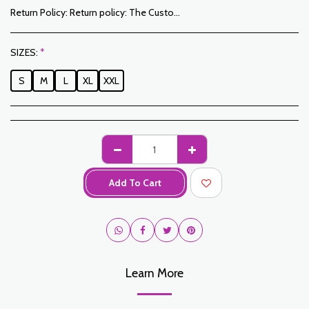
Return Policy:
Return policy: The Customer has a period of 7 working days from the date of receipt to return ordered items either for a refund or for an exchange. Only items returned on time, in their original packaging, unwashed, unworn may be exchanged. To make a return, please notify us at the following addresses: jabadormaroc17@gmail.com/ jabador.maroc@gmail.com Each exchange or return must be accompanied by your telephone number as well as your wish for an exchange. Return costs are the responsibility of the Customer. The Customer must organize transport by their own means. In the event of a return, and after receipt of the goods by JABADOR MAROC, the customer will be reimbursed within 10 days. Cases or products can be exchanged: – Ordered size error (delivered size different from the ordered size) – Error in the color ordered (color delivered different from the size ordered) Cases or products can be refunded: – Error in size or color ordered followed by out of stock – In the aforementioned cases, the products must be returned to us in the condition in which you received them with all the elements (accessories, packaging, instructions, etc.). Reimbursement will be made by payment or bank transfer. Products on sale or on promotion cannot be returned or exchanged.
SIZES:
*
S
M
L
XL
XXL
Add To Cart
Learn More