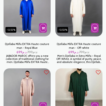
fait un vêtement de choix pour
authentic style, this piece is an ideal
l'homme moderne attaché à ses
choice for any special occasion.
racines.
Immerse yourself in a world of
sophistication with our Djellaba Mlifa
EXTRA.
-12.52%
-12.52%
Djellaba Mlifa EXTRA Haute couture
Djellaba Mlifa EXTRA Haute couture
man - Royal Blue
man - Off-white
699
د.م.
799
د.م.
699
د.م.
799
د.م.
JABADOR MAROC offers you a new
Men's Djellaba in Extra Mlifa – Royal
collection of traditional clothing for
Off-White. A symbol of purity, peace,
men. Djellaba Mlifa EXTRA Haute
and absolute elegance, this Djellaba
Couture is a djellaba for men ideal for
in Extra Off-White Mlifa is the
Ramadan or to celebrate your family
centerpiece for all your special
occasions. Mlifa Extra fabric Superior
occasions. Whether for a religious
quality. جبدورالمغرب يقترح عليكم هذه
ceremony, a wedding, or a formal
التشكيلة الجديدة للملابس التقليدية لل رجال
reception, this timeless color ensures
والاطفال التي تجمع بين الاصالة والمعاصرة
a noble appearance and natural
charisma.