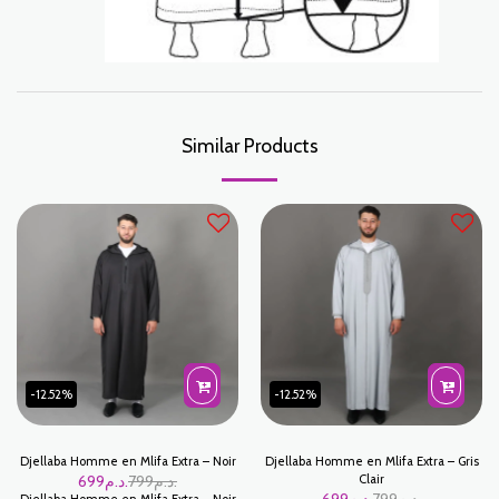
Similar Products
-12.52%
-12.52%
Djellaba Homme en Mlifa Extra – Noir
Djellaba Homme en Mlifa Extra – Gris
699
د.م.
799
د.م.
Clair