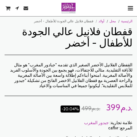
الرئيسية
محل
أولاد
قفطان فلانيل عالي الجودة للأطفال - أخضر
قفطان فلانيل عالي الجودة
للأطفال - أخضر
القفطان الفلانيل الأخضر الصغير الذي تقدمه "جبادور المغرب" هو مثال
للأناقة التقليدية. مثالي للاحتفالات، فهو يجمع بين الجودة والأسلوب الفريد
والأصالة المغربية. امنحوا أبناءكم إطلالة واسعة بين الأصالة المغربية
والراحة العصرية مع قفطان الفلانيل الاخضر الفاتح من تشكيلة "جبدور
للملابس التقليدية". ليكونوا جميعا في المناسبات والاعياد
د.م.
399
د.م.
499
-20.04%
علامة تجارية:
جبدور المغرب
المرجع:
caflvr