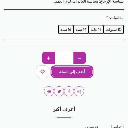
سياسة الإرجاع:
سياسة العائدات: لدى العميل فترة 7 أيام عمل من تاريخ الاستلام لإرجاع العناصر المطلوبة إما لاسترداد الأموال أو للاستبدال. فقط العناصر التي تم إرجاعها في الوقت المحدد ، في عبواتها الأصلية ، يمكن استبدالها غير المغسولة وغير الملبوسة. للإرجاع ، يرجى إخطارنا على العناوين التالية: jabadormaroc17@gmail.com/ jabador.maroc@gmail.com يجب أن يكون كل تبديل أو إرجاع مصحوبًا برقم هاتفك ورغبتك في التبادل. تكاليف الإرجاع هي مسؤولية العميل. سيتعين على العميل تنظيم النقل بوسائله الخاصة. في حالة الإرجاع ، وبعد استلام البضائع من قبل جبدور المغرب ، سيتم تعويض العميل في غضون 10 أيام. الحالات التي يمكن فيها تبادل المنتجات: - خطأ في الحجم المطلوب (حجم التسليم يختلف عن الحجم المطلوب) - خطأ في اللون المطلوب (تم تسليم لون مختلف عن الحجم المطلوب) الحالات التي يمكن فيها تعويض المنتجات: - خطأ في الحجم أو اللون المطلوب متبوعًا بنفاد المخزون - في الحالات المذكورة أعلاه يجب إعادة المنتجات إلينا في الحالة التي استلمتها بها مع جميع العناصر (الملحقات والتعبئة والتعليمات وما إلى ذلك). سيتم السداد عن طريق الدفع أو التحويل المصرفي. لا يمكن إرجاع أو استبدال المنتجات المعروضة للبيع أو الترويج.
مقاسات:
*
10 سنوات
12 عاما
14 سنة
16 سنة
أضف إلى السلة
أعرف أكثر
التفاصيل
تخصيص