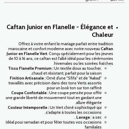
Caftan Junior en Flanelle - Élégance et
Chaleur
Offrez à votre enfant le mariage parfait entre tradition
marocaine et confort moderne avec notre nouveau
Caftan
Junior en Flanelle Vert
. Conçu spécialement pour les jeunes
de 10 à 16 ans, ce caftan est l'allié idéal pour les cérémonies
hivernales ou les soirées fraîches.
Tissu Flanelle Premium :
Un textile doux au toucher,
chaud et résistant, parfait pour la saison.
Finition Artisanale :
Orné d'une "Sfifa" et de "Aakad"
travaillés avec précision dans des tons Verts assortis
pour un look ton sur ton raffiné.
Coupe Confortable :
Une coupe pensée pour offrir
une grande liberté de mouvement tout en gardant une
allure élégante.
Couleur Intemporelle :
Un Vert chiné sophistiqué qui
s'adapte à toutes les occasions.
Lavage
: a sec .
Idéal pour ramadan et pour fêter toutes vos occasions
familiales