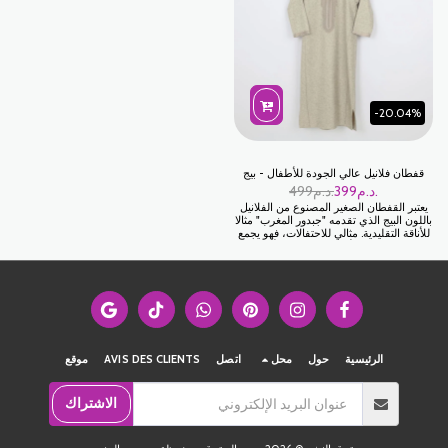
-20.04%
قفطان فلانيل عالي الجودة للأطفال - بيج
د.م.
399
د.م.
499
يعتبر القفطان الصغير المصنوع من الفلانيل
باللون البيج الذي تقدمه "جبدور المغرب" مثالا
للأناقة التقليدية. مثالي للاحتفالات، فهو يجمع
بين الجودة والأسلوب الفريد والأصالة
المغربية. امنحوا أبناءكم إطلالة واسعة بين
الأصالة المغربية والراحة العصرية مع قفطان
الفلانيل الأبيض من تشكيلة "جبدور للملابس
التقليدية". من 10 إلى 16 يومًا إلى 10 إلى 16
يومًا في المهرجانات والاعياد
الرئيسية
حول
محل
اتصل
AVIS DES CLIENTS
موقع
الاشتراك