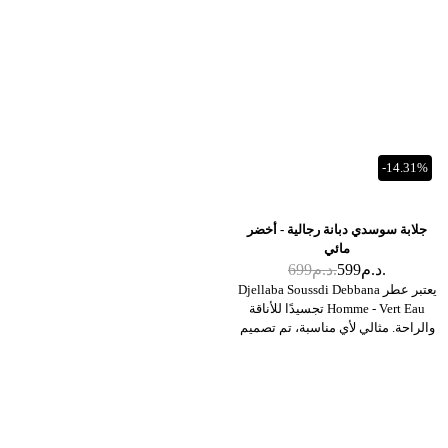
poudré). Cette teinte sophistiquée, à
la fois douce et masculine, est le
choix parfait pour l'homme moderne
qui souhaite allier originalité,
discrétion et respect des traditions
artisanales
-14.31%
جلابة سوسدي دبانة رجالية - أخضر
مائي
د.م.
599
د.م.
699
يعتبر عطر Djellaba Soussdi Debbana
Homme - Vert Eau تجسيدًا للأناقة
والراحة. مثالي لأي مناسبة، تم تصميم
هذا الجلباب الرجالي لأولئك الذين
يقدرون التقاليد الممزوجة بالحداثة. تم
تصميمها بعناية فائقة للتفاصيل، حيث
تم تصميم كل درزة وزخرفة لتدوم
طويلاً. اللون الأخضر المائي هو لون
متطور يبدو رائعًا على جميع ألوان