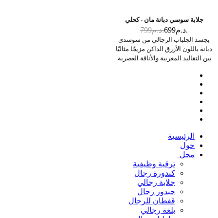
جلابة سوسي دبانة مان - كحلي
د.م.
699
د.م.
799
يجسد الجلباب الرجالي من سوسدي
دبانة باللون الأزرق الداكن مزيجًا مثاليًا
بين التقاليد المغربية والأناقة العصرية.
صُمم بعناية فائقة لتوفير أقصى درجات
الراحة، وهو مثالي لإبراز أناقتك في أي
مناسبة احتفالية.
الرئيسية
حول
محل
ترقية وظيفية
كندورة رجال
جلابة رجالي
جبدور رجال
قفطان للرجال
بلغة رجالي