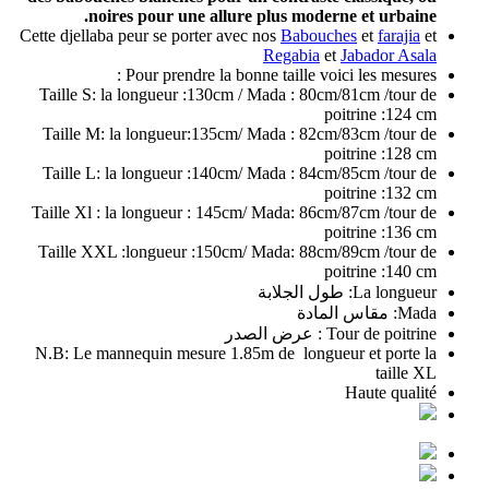
noires pour une allure plus moderne et urbaine.
Cette djellaba peur se porter avec nos
Babouches
et
farajia
et
Regabia
et
Jabador Asala
Pour prendre la bonne taille voici les mesures :
Taille S: la longueur :130cm / Mada : 80cm/81cm /tour de
poitrine :124 cm
Taille M: la longueur:135cm/ Mada : 82cm/83cm /tour de
poitrine :128 cm
Taille L: la longueur :140cm/ Mada : 84cm/85cm /tour de
poitrine :132 cm
Taille Xl : la longueur : 145cm/ Mada: 86cm/87cm /tour de
poitrine :136 cm
Taille XXL :longueur :150cm/ Mada: 88cm/89cm /tour de
poitrine :140 cm
La longueur: طول الجلابة
Mada: مقاس المادة
Tour de poitrine : عرض الصدر
N.B: Le mannequin mesure 1.85m de longueur et porte la
taille XL
Haute qualité