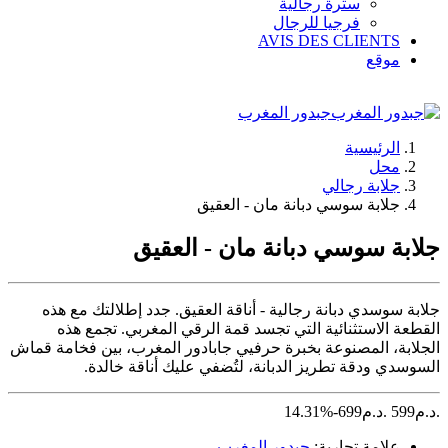
سترة رجالية
فرجيا للرجال
AVIS DES CLIENTS
موقع
جبدور المغرب
الرئيسية
محل
جلابة رجالي
جلابة سوسي دبانة مان - العقيق
جلابة سوسي دبانة مان - العقيق
جلابة سوسدي دبانة رجالية - أناقة العقيق. جدد إطلالتك مع هذه
القطعة الاستثنائية التي تجسد قمة الرقي المغربي. تجمع هذه
الجلابة، المصنوعة بخبرة حرفيي جابادور المغرب، بين فخامة قماش
السوسدي ودقة تطريز الدبانة، لتُضفي عليك أناقة خالدة.
د.م.
599
د.م.
699
-14.31%
علامة تجارية:
جبدور المغرب