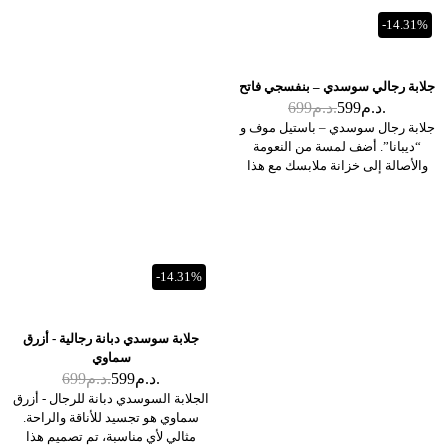
-14.31%
جلابة رجالي سوسدي – بنفسجي فاتح
د.م.
599
د.م.
699
جلابة رجال سوسدي – باستيل موف و
“ديبانا”. أضف لمسة من النعومة
والأصالة إلى خزانة ملابسك مع هذا
الجلابة السوسدي باللون البنفسجي
الفاتح. يتميز هذا الموديل ذو الأناقة
النادرة بخفة قماشه الاستثنائية ولونه
الباستيل العصري للغاية، وهو مثالي
للاحتفالات الدينية أو حفلات الزفاف
-14.31%
الصيفية.
جلابة سوسدي دبانة رجالية - أزرق
سماوي
د.م.
599
د.م.
699
الجلابة السوسدي دبانة للرجال - أزرق
سماوي هو تجسيد للأناقة والراحة.
مثالي لأي مناسبة، تم تصميم هذا