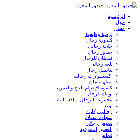
جبدور المغرب
الرئيسية
حول
محل
ترقية وظيفية
كندورة رجال
جلابة رجالي
جبدور رجال
قفطان للرجال
بلغة رجالي
بناطيل رجال
إكسسوارات رجالية
سيلهام مان
كسوة الإحرام للحج والعمرة
تونيك للرجال
مجموعة الرجال الباكستانية
أولاد
رجالي ركابية
سجادة الصلاة
قميص رجالي
العطور الشرقية
قماش