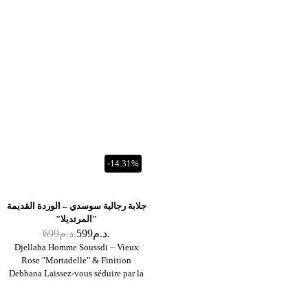
-14.31%
جلابة رجالية سوسدي – الوردة القديمة
"المرتديلا"
د.م.
599
د.م.
699
Djellaba Homme Soussdi – Vieux
Rose "Mortadelle" & Finition
Debbana Laissez-vous séduire par la
subtilité de cette Djellaba Soussdi au
coloris Mortadelle (un vieux rose