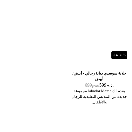
-14.31%
جلابة سوسدي دبانة رجالي - أبيض/
أبيض
د.م.
599
د.م.
699
يقدم لك Jabador Maroc مجموعة
جديدة من الملابس التقليدية للرجال
والأطفال.