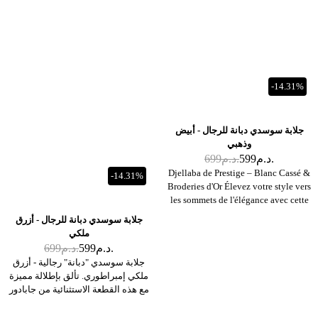
-14.31%
جلابة سوسدي دبانة للرجال - أبيض
وذهبي
د.م.
599
د.م.
699
Djellaba de Prestige – Blanc Cassé &
-14.31%
Broderies d'Or Élevez votre style vers
les sommets de l'élégance avec cette
pièce maîtresse signée Jabador Maroc.
جلابة سوسدي دبانة للرجال - أزرق
Ce modèle en Blanc Cassé, illuminé
ملكي
par des broderies dorées, incarne le
د.م.
599
د.م.
699
luxe discret et le raffinement absolu
جلابة سوسدي "دبانة" رجالية - أزرق
du patrimoine marocain.
ملكي إمبراطوري. تألق بإطلالة مميزة
مع هذه القطعة الاستثنائية من جابادور
المغرب. جلابة سوسدي باللون الأزرق
الملكي هي رمز للفخامة. هذا اللون