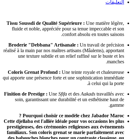
التعليقات
Tissu Soussdi de Qualité Supérieure :
Une matière légère,
fluide et noble, appréciée pour sa tenue impeccable et son
confort absolu en toutes saisons.
Broderie "Debbana" Artisanale :
Un travail de précision
réalisé à la main par nos maîtres artisans (Mâalems), apportant
une texture subtile et un relief raffiné sur le buste et les
manches.
Coloris Grenat Profond :
Une teinte royale et chaleureuse
qui apporte une présence forte et une sophistication immédiate
à celui qui la porte.
Finition de Prestige :
Une
Sfifa
et des
Aakads
travaillés avec
soin, garantissant une durabilité et un esthétisme haut de
gamme.
Pourquoi choisir ce modèle chez Jabador Maroc ?
Cette djellaba est l'alliée idéale pour vos occasions les plus
prestigieuses, des cérémonies religieuses aux événements
familiaux. Son coloris grenat se marie parfaitement avec
des babouches blanches pour un contraste classique, ou