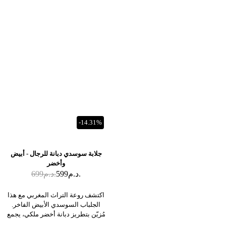
-14.31%
جلابة سوسدي دبانة للرجال - أبيض
وأخضر
د.م.
599
د.م.
699
اكتشف روعة التراث المغربي مع هذا
الجلباب السوسدي الأبيض الفاخر.
مُزيّن بتطريز دبانة أخضر ملكي، يجمع
هذا الزي التقليدي بين الراحة والفخامة.