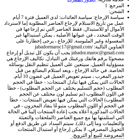
المرجع:
1
الشحن:
سياسة الإرجاع:
سياسة العائدات: لدى العميل فترة 7 أيام
عمل من تاريخ الاستلام لإرجاع العناصر المطلوبة إما لاسترداد
الأموال أو للاستبدال. فقط العناصر التي تم إرجاعها في
الوقت المحدد ، في عبواتها الأصلية ، يمكن استبدالها غير
المغسولة وغير الملبوسة. للإرجاع ، يرجى إخطارنا على
العناوين التالية: jabadormaroc17@gmail.com/
jabador.maroc@gmail.com يجب أن يكون كل تبديل أو إرجاع
مصحوبًا برقم هاتفك ورغبتك في التبادل. تكاليف الإرجاع هي
مسؤولية العميل. سيتعين على العميل تنظيم النقل بوسائله
الخاصة. في حالة الإرجاع ، وبعد استلام البضائع من قبل
جبدور المغرب ، سيتم تعويض العميل في غضون 10 أيام.
الحالات التي يمكن فيها تبادل المنتجات: - خطأ في الحجم
المطلوب (حجم التسليم يختلف عن الحجم المطلوب) - خطأ
في اللون المطلوب (تم تسليم لون مختلف عن الحجم
المطلوب) الحالات التي يمكن فيها تعويض المنتجات: - خطأ
في الحجم أو اللون المطلوب متبوعًا بنفاد المخزون - في
الحالات المذكورة أعلاه يجب إعادة المنتجات إلينا في الحالة
التي استلمتها بها مع جميع العناصر (الملحقات والتعبئة
والتعليمات وما إلى ذلك). سيتم السداد عن طريق الدفع أو
التحويل المصرفي. لا يمكن إرجاع أو استبدال المنتجات
المعروضة للبيع أو الترويج.