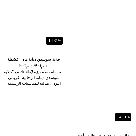
-14.31%
جلابة سوسدي دبانة مان - قشطة
د.م.
599
د.م.
699
أضف لمسة مميزة لإطلالتك مع "جلابة
سوسدي ديبانة الرجالية - كريمي
اللون". مثالية للمناسبات الرسمية،
تجمع هذه الجلابة بين الرقي والأصالة،
وتعكس التراث المغربي بتصميم أنيق
وبسيط.
-14.31%
جلابة سوسدي دبانة رجالية - أخضر