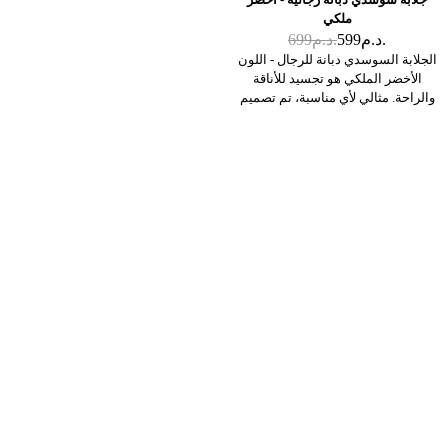
ملكي
د.م.
599
د.م.
699
الجلابة السوسدي دبانة للرجال - اللون
الأخضر الملكي هو تجسيد للأناقة
والراحة. مثالي لأي مناسبة، تم تصميم
هذا الجلباب الرجالي لأولئك الذين
يقدرون التقاليد الممزوجة بالحداثة. تم
تصميمها بعناية فائقة للتفاصيل، حيث
تم تصميم كل درزة وزخرفة لتدوم
طويلاً. اللون الأخضر الملكي هو لون
متطور يبدو رائعًا على جميع ألوان
البشرة.