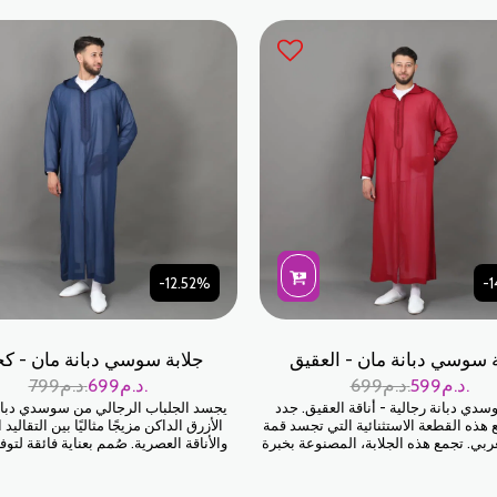
-12.52%
-1
ة سوسي دبانة مان - العقيق
جلابة سوسي دبانة مان - ك
د.م.
599
د.م.
699
د.م.
699
د.م.
799
سدي دبانة رجالية - أناقة العقيق. جدد
يجسد الجلباب الرجالي من سوسدي دبانة
 هذه القطعة الاستثنائية التي تجسد قمة
الأزرق الداكن مزيجًا مثاليًا بين التقاليد 
ربي. تجمع هذه الجلابة، المصنوعة بخبرة
والأناقة العصرية. صُمم بعناية فائقة لتو
 جابادور المغرب، بين فخامة قماش
درجات الراحة، وهو مثالي لإبراز أناقت
دقة تطريز الدبانة، لتُضفي عليك أناقة
مناسبة احتفالية.
خالدة.