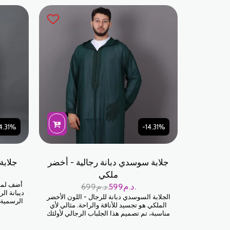
تصميمها بعناية فائقة للتفاصيل، حيث تم تصميم كل
à la fois
درزة وزخرفة لتدوم طويلاً. اللون الأخضر المائي هو
fait pour
لون متطور يبدو رائعًا على جميع ألوان البشرة.
llier
t des
4.31%
-14.31%
جلابة سوسدي دبانة رجالية - أخضر
جلابة
ملكي
أضف لمس
د.م.
599
د.م.
699
ديبانة ال
الجلابة السوسدي دبانة للرجال - اللون الأخضر
الرسمية، 
الملكي هو تجسيد للأناقة والراحة. مثالي لأي
وتعكس ا
مناسبة، تم تصميم هذا الجلباب الرجالي لأولئك
الذين يقدرون التقاليد الممزوجة بالحداثة. تم
تصميمها بعناية فائقة للتفاصيل، حيث تم تصميم كل