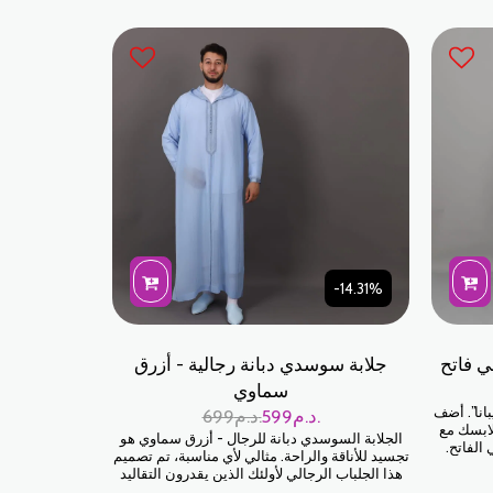
-14.31%
 فاتح
جلابة سوسدي دبانة رجالية - أزرق
سماوي
انا”. أضف
د.م.
599
د.م.
699
لابسك مع
الجلابة السوسدي دبانة للرجال - أزرق سماوي هو
الفاتح.
تجسيد للأناقة والراحة. مثالي لأي مناسبة، تم تصميم
فة قماشه
هذا الجلباب الرجالي لأولئك الذين يقدرون التقاليد
 وهو مثالي
الممزوجة بالحداثة. تم تصميمها بعناية فائقة