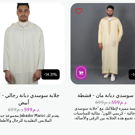
للاحتفالات الدينية أو حفلات الزفاف ال
poudré). Cette teinte sophistiquée, 
douce et masculine, est le choix par
l'homme moderne qui souhaite a
originalité, discrétion et respec
traditions artisanales
-14.31%
-1
 سوسدي دبانة مان - قشطة
جلابة سوسدي دبانة رجالي - 
د.م.
599
د.م.
699
أبيض
ة مميزة لإطلالتك مع "جلابة سوسدي
د.م.
599
د.م.
699
رجالية - كريمي اللون". مثالية للمناسبات
يقدم لك Jabador Maroc مج
تجمع هذه الجلابة بين الرقي والأصالة،
الملابس التقليدية للرجال والأطفا
لتراث المغربي بتصميم أنيق وبسيط.