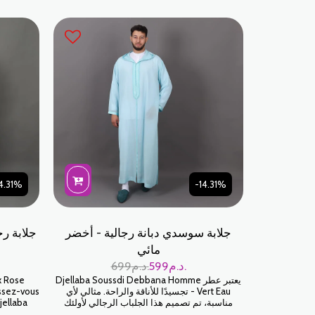
4.31%
-14.31%
جلابة سوسدي دبانة رجالية - أخضر
جلابة ر
مائي
د.م.
599
د.م.
699
يعتبر عطر Djellaba Soussdi Debbana Homme
x Rose
- Vert Eau تجسيدًا للأناقة والراحة. مثالي لأي
issez-vous
مناسبة، تم تصميم هذا الجلباب الرجالي لأولئك
jellaba
الذين يقدرون التقاليد الممزوجة بالحداثة. تم
ieux rose