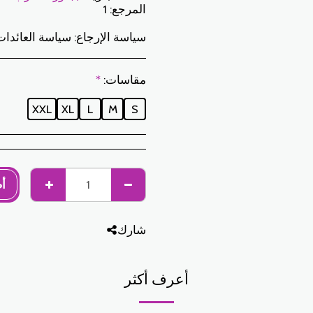
المرجع:
1
سياسة الإرجاع:
سياسة العائدات: لدى العميل فترة 7 أيام عمل من تاريخ الاستلام لإرجاع العناصر المطلوبة إما لاسترداد الأموال أو للاستبدال. فقط العناصر التي تم إرجاعها في الوقت المحدد ، في عبواتها الأصلية ، يمكن استبدالها غير المغسولة وغير الملبوسة. للإرجاع ، يرجى إخطارنا على العناوين التالية: jabadormaroc17@gmail.com/ jabador.maroc@gmail.com يجب أن يكون كل تبديل أو إرجاع مصحوبًا برقم هاتفك ورغبتك في التبادل. تكاليف الإرجاع هي مسؤولية العميل. سيتعين على العميل تنظيم النقل بوسائله الخاصة. في حالة الإرجاع ، وبعد استلام البضائع من قبل ج
مقاسات:
*
XXL
XL
L
M
S
أ
شارك
أعرف أكثر