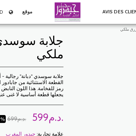
AVIS DES CLIE
موقع
D
زرق ملكي
جلابة سوسدي 
ملكي
جلابة سوسدي "دبانة" رجالية - 
القطعة الاستثنائية من جابادور
رمز للفخامة. هذا اللون النابض با
يجعلها قطعة أساسية لا غنى عن
د.م.
599
د.م.
699
1%
علامة تجارية:
جبدور المغرب