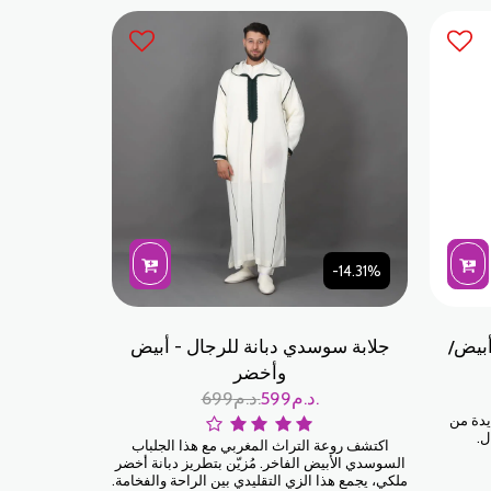
صيفية.
للتفاصيل، حيث تم تصميم كل درزة وزخرفة لتدوم
طويلاً. اللون الأزرق السماوي هو لون متطور يبدو
رائعًا على جميع ألوان البشرة.
-14.31%
أبيض/
جلابة سوسدي دبانة للرجال - أبيض
وأخضر
د.م.
599
د.م.
699
موعة جديدة من
ل.
اكتشف روعة التراث المغربي مع هذا الجلباب
السوسدي الأبيض الفاخر. مُزيّن بتطريز دبانة أخضر
ملكي، يجمع هذا الزي التقليدي بين الراحة والفخامة.