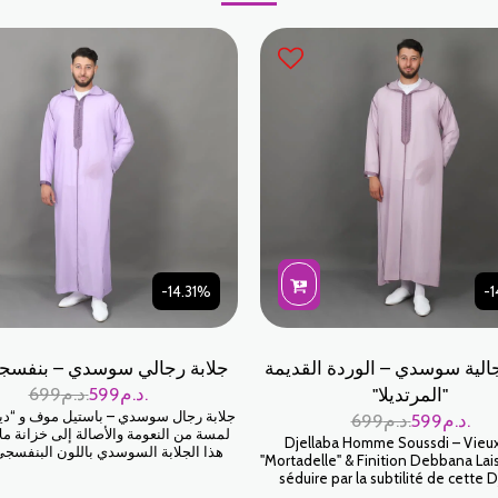
-14.31%
-1
جالية سوسدي – الوردة القديمة
جلابة رجالي سوسدي – بنفسجي
د.م.
599
د.م.
699
"المرتديلا"
جلابة رجال سوسدي – باستيل موف و “ديب
د.م.
599
د.م.
699
لمسة من النعومة والأصالة إلى خزانة م
Djellaba Homme Soussdi – Vieu
هذا الجلابة السوسدي باللون البنفسجي 
"Mortadelle" & Finition Debbana La
يتميز هذا الموديل ذو الأناقة النادرة بخ
séduire par la subtilité de cette D
الاستثنائية ولونه الباستيل العصري للغاية،
Soussdi au coloris Mortadelle (un v