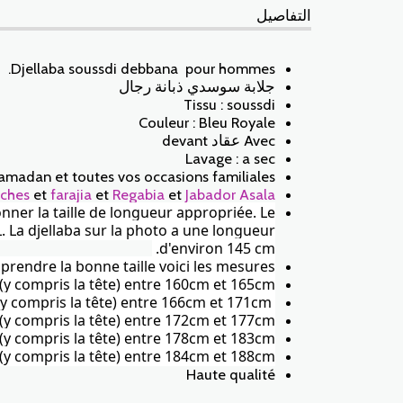
التفاصيل
Djellaba soussdi debbana pour hommes.
جلابة سوسدي ذبانة رجال
Tissu : soussdi
Couleur : Bleu Royale
Avec عقاد devant
Lavage : a sec
ramadan et toutes vos occasions familiales
ches
et
farajia
et
Regabia
et
Jabador Asala
onner la taille de longueur appropriée. Le
L.
La djellaba
sur la photo a une longueur
d'environ 145 cm.
prendre la bonne taille voici les mesures :
r(y compris la tête) entre 160cm et 165cm.
Taille M: La longueur(y compris la tête) entre 166cm et 171cm.
r(y compris la tête) entre 172cm et 177cm.
r(y compris la tête) entre 178cm et 183cm.
r(y compris la tête) entre 184cm et 188cm
Haute qualité