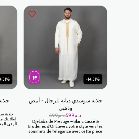
درزة وزخرفة لتدوم طويلاً. اللون الأخضر الملكي هو
لون متطور يبدو رائعًا على جميع ألوان البشرة.
4.31%
-14.31%
جلابة سوسدي دبانة للرجال - أبيض
جلاب
وذهبي
جلابة سو
د.م.
599
د.م.
699
إطلالتك مع
Djellaba de Prestige – Blanc Cassé &
الرقي المغ
Broderies d'Or Élevez votre style vers les
حرفيي
sommets de l'élégance avec cette pièce
السوسدي و
maîtresse signée Jabador Maroc. Ce modèle