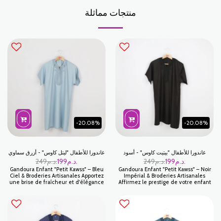
منتجات مماثلة
-20.08%
-20.08%
غاندورا للأطفال "بيتيت كاوس" - أسود
غاندورا للأطفال "ليتل كاوس" - أزرق سماوي
د.م.
199
د.م.
249
د.م.
199
د.م.
249
Gandoura Enfant "Petit Kawss" – Bleu
Gandoura Enfant "Petit Kawss" – Noir
Ciel & Broderies Artisanales Apportez
Impérial & Broderies Artisanales
une brise de fraîcheur et d'élégance
Affirmez le prestige de votre enfant
au vestiaire de votre enfant avec la
avec la Gandoura Petit Kawss en
Gandoura Petit Kawss en Bleu Ciel.
coloris Noir. Symbole d'élégance
Cette pièce iconique de la mode
intemporelle, cette pièce est un
marocaine allie une teinte douce et
incontournable pour les cérémonies
lumineuse à un confort exceptionnel,
les plus distinguées. Son noir profond,
parfaite pour les célébrations
associé à des finitions artisanales ton