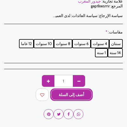
علامة تجارية:
جبدور المغرب
المرجع:
gaptkwsmr
سياسة الإرجاع:
سياسة العائدات: لدى العميل فترة 7 أيام عمل من تاريخ الاستلام لإرجاع العناصر المطلوبة إما لاسترداد الأموال أو للاستبدال. فقط العناصر التي تم إرجاعها في الوقت المحدد ، في عبواتها الأصلية ، يمكن استبدالها غير المغسولة وغير الملبوسة. للإرجاع ، يرجى إخطارنا على العناوين التالية: jabadormaroc17@gmail.com/ jabador.maroc@gmail.com يجب أن يكون كل تبديل أو إرجاع مصحوبًا برقم هاتفك ورغبتك في التبادل. تكاليف الإرجاع هي مسؤولية العميل. سيتعين على العميل تنظيم النقل بوسائله الخاصة. في حالة الإرجاع ، وبعد استلام البضائع من قبل جبدور المغرب ، سيتم تعويض العميل في غضون 10 أيام. الحالات التي يمكن فيها تبادل المنتجات: - خطأ في الحجم المطلوب (حجم التسليم يختلف عن الحجم المطلوب) - خطأ في اللون المطلوب (تم تسليم لون مختلف عن الحجم المطلوب) الحالات التي يمكن فيها تعويض المنتجات: - خطأ في الحجم أو اللون المطلوب متبوعًا بنفاد المخزون - في الحالات المذكورة أعلاه يجب إعادة المنتجات إلينا في الحالة التي استلمتها بها مع جميع العناصر (الملحقات والتعبئة والتعليمات وما إلى ذلك). سيتم السداد عن طريق الدفع أو التحويل المصرفي. لا يمكن إرجاع أو استبدال المنتجات المعروضة للبيع أو الترويج.
مقاسات:
*
سنتان
4 سنوات
6 سنوات
8 سنوات
10 سنوات
12 عاما
14 سنة
1 سنة
أضف إلى السلة