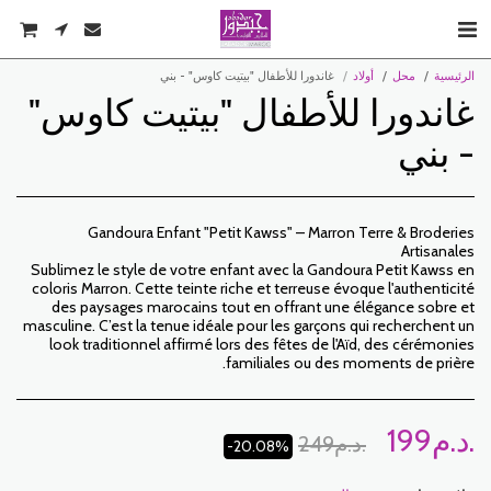
الرئيسية
محل
أولاد
غاندورا للأطفال "بيتيت كاوس" - بني
غاندورا للأطفال "بيتيت كاوس"
- بني
Gandoura Enfant "Petit Kawss" – Marron Terre & Broderies
Sublimez le style de votre enfant avec la Gandoura Petit Kawss en
coloris Marron. Cette teinte riche et terreuse évoque l'authenticité
des paysages marocains tout en offrant une élégance sobre et
masculine. C’est la tenue idéale pour les garçons qui recherchent un
look traditionnel affirmé lors des fêtes de l'Aïd, des cérémonies
familiales ou des moments de prière.
د.م.
199
د.م.
249
-20.08%