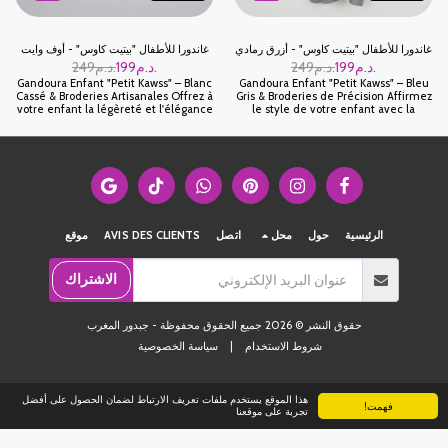
غاندورا للأطفال "بيتيت كاوس" - أزرق رمادي
غاندورا للأطفال "بيتيت كاوس" - أوف وايت
د.م.
199
د.م.
249
د.م.
199
د.م.
249
Gandoura Enfant "Petit Kawss" – Blanc
Gandoura Enfant "Petit Kawss" – Bleu
Cassé & Broderies Artisanales Offrez à
Gris & Broderies de Précision Affirmez
votre enfant la légèreté et l'élégance
le style de votre enfant avec la
absolue avec notre Gandoura Petit
Gandoura Petit Kawss en coloris Bleu
Kawss. Pièce maîtresse de la mode
Gris. Cette teinte sophistiquée, à la
estivale marocaine, cette gandoura
croisée du bleu serein et du gris
en blanc cassé combine un style
perle, offre une alternative moderne
épuré et un confort exceptionnel.
aux couleurs classiques. Conçue pour
C'est la tenue idéale pour les
allier aisance et élégance, elle est
journées de fête, les prières du
parfaite pour les cérémonies
vendredi ou les moments de détente
estivales, les sorties du vendredi ou
en famille tout en restant chic et
les fêtes de l'Aïd.
الرئيسية
حول
محل
اتصل
AVIS DES CLIENTS
موقع
traditionnel.
الاشتراك
حقوق النشر © 2026 جميع الحقوق محفوظة -
جبدور المغرب
شروط الاستخدام
|
سياسة الخصوصية
هذا الموقع يستخدم ملفات تعريف الارتباط لضمان الحصول على أفضل
فهمت!
تجربة على موقعنا