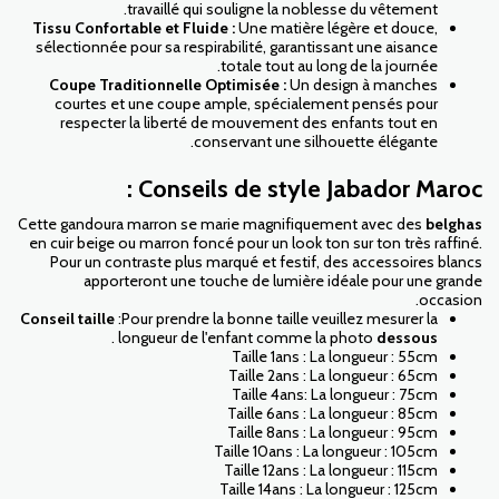
travaillé qui souligne la noblesse du vêtement.
Tissu Confortable et Fluide :
Une matière légère et douce,
sélectionnée pour sa respirabilité, garantissant une aisance
totale tout au long de la journée.
Coupe Traditionnelle Optimisée :
Un design à manches
courtes et une coupe ample, spécialement pensés pour
respecter la liberté de mouvement des enfants tout en
conservant une silhouette élégante.
Conseils de style Jabador Maroc :
Cette gandoura marron se marie magnifiquement avec des
belghas
en cuir beige ou marron foncé pour un look ton sur ton très raffiné.
Pour un contraste plus marqué et festif, des accessoires blancs
apporteront une touche de lumière idéale pour une grande
occasion.
Conseil taille
:Pour prendre la bonne taille veuillez mesurer la
.
longueur de l'enfant comme la photo
dessous
Taille 1ans : La longueur : 55cm
Taille 2ans : La longueur : 65cm
Taille 4ans: La longueur : 75cm
Taille 6ans : La longueur : 85cm
Taille 8ans : La longueur : 95cm
Taille 10ans : La longueur : 105cm
Taille 12ans : La longueur : 115cm
Taille 14ans : La longueur : 125cm