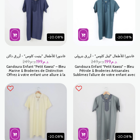
estivales, les fêtes religieuses ou les
sur ton, offre une silhouette noble et
moments privilégiés en famille.
moderne, idéale pour les fêtes de
l'Aïd, les mariages ou les soirées de
Ramadan.
-20.08%
-20.08%
غاندورا للأطفال "ليتل كاوس" - أزرق بترولي
غاندورا للأطفال "بيتيت كاوس" - أزرق داكن
د.م.
199
د.م.
249
د.م.
199
د.م.
249
Gandoura Enfant "Petit Kawss" – Bleu
Gandoura Enfant "Petit Kawss" – Bleu
Marine & Broderies de Distinction
Pétrole & Broderies Artisanales
Offrez à votre enfant une allure à la
Sublimez l'allure de votre enfant avec
fois classique et majestueuse avec la
la Gandoura Petit Kawss en Bleu
Gandoura Petit Kawss en Bleu Marine.
Pétrole. Ce coloris riche et
Cette couleur intemporelle, symbole
magnétique, à mi-chemin entre le
d'élégance et de sérieux, est
bleu profond et le vert émeraude,
magnifiée par un travail de broderie
apporte une touche de modernité
précis. Idéale pour les grandes
audacieuse à la tenue traditionnelle.
cérémonies, les fêtes religieuses ou
Conçue pour offrir une élégance sans
les soirées de Ramadan, elle assure
effort, elle est parfaite pour les
une prestance remarquable tout en
mariages, les soirées de Ramadan ou
garantissant un confort optimal.
les fêtes de l'Aïd.
-20.08%
-20.08%