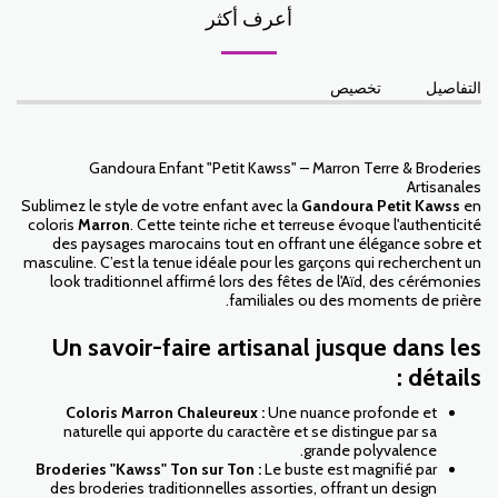
أعرف أكثر
التفاصيل
تخصيص
Gandoura Enfant "Petit Kawss" – Marron Terre & Broderies
Artisanales
Sublimez le style de votre enfant avec la
Gandoura Petit Kawss
en
coloris
Marron
. Cette teinte riche et terreuse évoque l'authenticité
des paysages marocains tout en offrant une élégance sobre et
masculine. C’est la tenue idéale pour les garçons qui recherchent un
look traditionnel affirmé lors des fêtes de l'Aïd, des cérémonies
familiales ou des moments de prière.
Un savoir-faire artisanal jusque dans les
détails :
Coloris Marron Chaleureux :
Une nuance profonde et
naturelle qui apporte du caractère et se distingue par sa
grande polyvalence.
Broderies "Kawss" Ton sur Ton :
Le buste est magnifié par
des broderies traditionnelles assorties, offrant un design