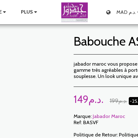
E
PLUS
MAD
د.م.
Babouche AS
jabador maroc vous propose 
gamme très agréables à porte
souplesse. Un look unique ave
149
د.م.
199
د.م.
-25
Marque:
Jabador Maroc
Ref:
BASVF
Politique de Retour:
Politique de Retour: Le Client dispose d’un délai de 7 jours ouvrables à compter de la date de réception pour retourner des articles commandés soit pour être remboursé soit pour un échange. Seuls les articles retournés dans les délais, dans leur emballage d’origine, non-lavés, non-portés pourront faire l’objet d’un échange. Pour faire un retour, prière de nous notifier aux adresses suivantes : jabadormaroc17@gmail.com/ jabador.maroc@gmail.com Chaque échange ou retour doit être accompagné de votre numéro de téléphone ainsi que de votr