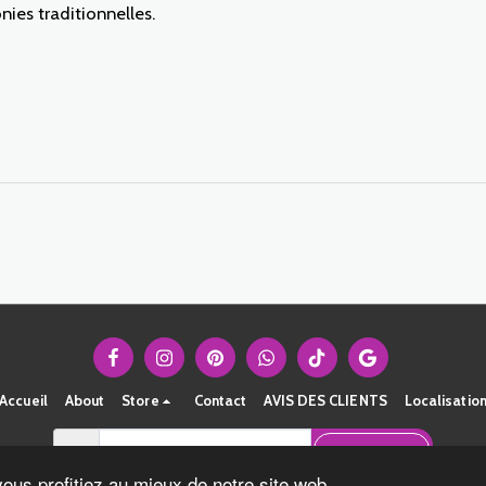
ies traditionnelles.
Accueil
About
Store
Contact
AVIS DES CLIENTS
Localisatio
S'abonner
vous profitiez au mieux de notre site web.