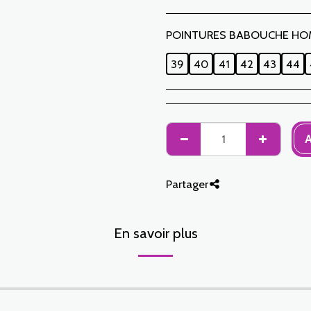
POINTURES BABOUCHE HO
39
40
41
42
43
44
A
Partager
En savoir plus