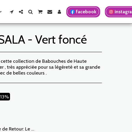
facebook
instagr
ALA - Vert foncé
cette collection de Babouches de Haute
r , très appréciée pour sa légèreté et sa grande
c de belles couleurs .
.13%
e souhait d’échange. Les frais de retour sont à la charge du Client. Le Client devra organiser le transport par ses propres moyens . En cas de retour, et après réception de la marchandise par JABADOR MAROC , le client sera remboursé dans un délai de 10 jours. Les cas ou les produits peuvent être échangés : – Erreur de la taille commandée (taille livrée différente de la taille commandée) – Erreur sur la couleur commandée (couleur livrée différente de la taille commandée) Les cas ou les produits peuvent être remboursées : – Erreur de la taille ou de la couleur commandée suivi d’une rupture de stock – Dans les cas précités les produits doivent nous être retournés dans l’état dans lequel vous les avez reçus avec l’ensemble des éléments (accessoires, emballage, notice…). Le remboursement se fera par versement ou virement bancaire. Les produits en solde ou en promotion ne peuvent faire l’objet d’un retour ou échange.