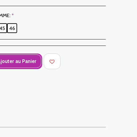
MME:
*
45
46
jouter au Panier