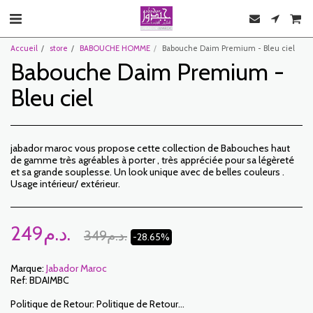
Accueil
store
BABOUCHE HOMME
Babouche Daim Premium - Bleu ciel
Babouche Daim Premium -
Bleu ciel
jabador maroc vous propose cette collection de Babouches haut
de gamme très agréables à porter , très appréciée pour sa légèreté
et sa grande souplesse. Un look unique avec de belles couleurs .
Usage intérieur/ extérieur.
249
د.م.
349
د.م.
-28.65%
Marque:
Jabador Maroc
Ref:
BDAIMBC
Politique de Retour:
Politique de Retour: Le Client dispose d’un délai de 7 jours ouvrables à compter de la date de réception pour retourner des articles commandés soit pour être remboursé soit pour un échange. Seuls les articles retournés dans les délais, dans leur emballage d’origine, non-lavés, non-portés pourront faire l’objet d’un échange. Pour faire un retour, prière de nous notifier aux adresses suivantes : jabadormaroc17@gmail.com/ jabador.maroc@gmail.com Chaque échange ou retour doit être accompagné de votre numéro de téléphone ainsi que de votre souhait d’échange. Les frais de retour sont à la charge du Client. Le Client devra organiser le transport par ses propres moyens . En cas de retour, et après réception de la marchandise par JABADOR MAROC , le client sera remboursé dans un délai de 10 jours. Les cas ou les produits peuvent être échangés : – Erreur de la taille commandée (taille livrée différente de la taille commandée) – Erreur sur la couleur commandée (couleur livrée différente de la taille commandée) Les cas ou les produits peuvent être remboursées : – Erreur de la taille ou de la couleur commandée suivi d’une rupture de stock – Dans les cas précités les produits doivent nous être retournés dans l’état dans lequel vous les avez reçus avec l’ensemble des éléments (accessoires, emballage, notice…). Le remboursement se fera par versement ou virement bancaire. Les produits en solde ou en promotion ne peuvent faire l’objet d’un retour ou échange.