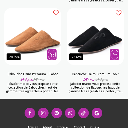
gamme très agréables à porter , très
grande souplesse. Un look unique
appréciée pour sa légèreté et sa
avec de belles couleurs . Usage
grande souplesse. Un look unique
intérieur/ extérieur.
avec de belles couleurs . Usage
intérieur/ extérieur.
-28.65%
-28.65%
Babouche Daim Premium - Tabac
Babouche Daim Premium -noir
249
د.م.
349
د.م.
249
د.م.
349
د.م.
jabador maroc vous propose cette
jabador maroc vous propose cette
collection de Babouches haut de
collection de Babouches haut de
gamme très agréables à porter , très
gamme très agréables à porter , très
appréciée pour sa légèreté et sa
appréciée pour sa légèreté et sa
grande souplesse. Un look unique
grande souplesse. Un look unique
avec de belles couleurs . Usage
avec de belles couleurs . Usage
intérieur/ extérieur.
intérieur/ extérieur.
Accueil
About
Store
Contact
Plus