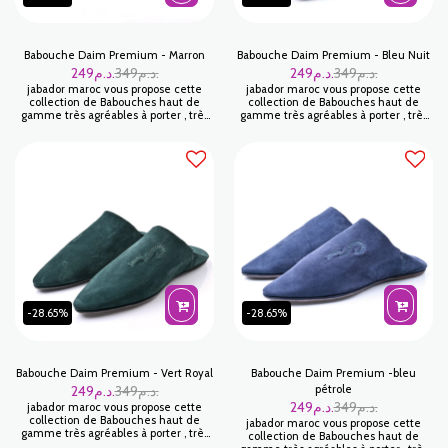
Babouche Daim Premium - Marron
Babouche Daim Premium - Bleu Nuit
249
د.م.
349
د.م.
249
د.م.
349
د.م.
jabador maroc vous propose cette
jabador maroc vous propose cette
collection de Babouches haut de
collection de Babouches haut de
gamme très agréables à porter , très
gamme très agréables à porter , très
appréciée pour sa légèreté et sa
appréciée pour sa légèreté et sa
grande souplesse. Un look unique
grande souplesse. Un look unique
avec de belles couleurs . Usage
avec de belles couleurs . Usage
intérieur/ extérieur.
intérieur/ extérieur.
-28.65%
-28.65%
Babouche Daim Premium - Vert Royal
Babouche Daim Premium -bleu
249
د.م.
349
د.م.
pétrole
249
د.م.
349
د.م.
jabador maroc vous propose cette
collection de Babouches haut de
jabador maroc vous propose cette
gamme très agréables à porter , très
collection de Babouches haut de
appréciée pour sa légèreté et sa