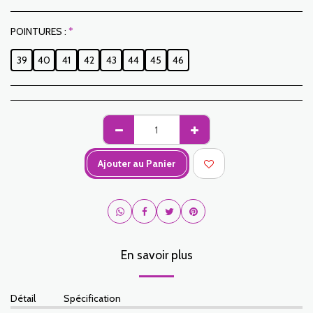
POINTURES :
*
39
40
41
42
43
44
45
46
Ajouter au Panier
En savoir plus
Détail
Spécification