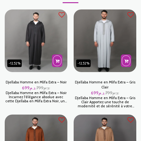
-12.52%
-12.52%
Djellaba Homme en Mlifa Extra – Noir
Djellaba Homme en Mlifa Extra – Gris
699
د.م.
799
د.م.
Clair
699
د.م.
799
د.م.
Djellaba Homme en Mlifa Extra – Noir
Incarnez l'élégance absolue avec
Djellaba Homme en Mlifa Extra – Gris
cette Djellaba en Mlifa Extra Noir, une
Clair Apportez une touche de
pièce maîtresse qui définit le
modernité et de sérénité à votre
sommet du chic traditionnel
tenue traditionnelle avec cette
masculin. Le noir, symbole de
Djellaba en Mlifa Extra Gris Clair. Ce
prestige et de sobriété, transforme
coloris sobre et épuré est un véritable
cette tenue artisanale en un
classique contemporain, offrant une
véritable vêtement de caractère,
allure à la fois lumineuse et
idéal pour l'homme qui exige
distinguée pour toutes vos occasions.
distinction et raffinement.