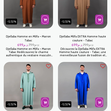
-12.52%
-12.52%
Djellaba Homme en Mlifa – Marron
Djellaba Mlifa EXTRA Homme haute
Tabac
couture - Tabac
699
د.م.
799
د.م.
699
د.م.
799
د.م.
Djellaba Homme en Mlifa – Marron
Découvrez la Djellaba Mlifa EXTRA
Tabac Redécouvrez le charme
Homme haute couture - Tabac, une
authentique du vestiaire masculin
merveilleuse fusion de tradition et
marocain avec cette Djellaba en
de modernité. Exquise et élégante,
Mlifa, une pièce qui conjugue à la
cette Djellaba pour homme se
perfection tradition, confort et
distingue par sa couleur tabac riche
distinction. Sa couleur Marron Tabac, à
et ses finitions couture raffinées.
la fois profonde et chaleureuse, en
Conçue pour offrir un confort
fait un vêtement de choix pour
supérieur tout en conservant un style
l'homme moderne attaché à ses
authentique, cette pièce est un choix
racines.
idéal pour toutes les occasions
spéciales. Plongez dans un univers de
sophistication avec notre Djellaba
Mlifa EXTRA.
-12.52%
-12.52%