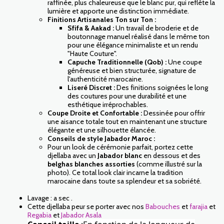
raffinée, plus chaleureuse que le blanc pur, qui reflète la
lumière et apporte une distinction immédiate.
Finitions Artisanales Ton sur Ton :
Sfifa & Aakad :
Un travail de broderie et de
boutonnage manuel réalisé dans le même ton
pour une élégance minimaliste et un rendu
"Haute Couture".
Capuche Traditionnelle (Qob) :
Une coupe
généreuse et bien structurée, signature de
l'authenticité marocaine.
Liseré Discret :
Des finitions soignées le long
des coutures pour une durabilité et une
esthétique irréprochables.
Coupe Droite et Confortable :
Dessinée pour offrir
une aisance totale tout en maintenant une structure
élégante et une silhouette élancée.
Conseils de style Jabador Maroc :
Pour un look de cérémonie parfait, portez cette
djellaba avec un
Jabador blanc
en dessous et des
belghas blanches assorties
(comme illustré sur la
photo). Ce total look clair incarne la tradition
marocaine dans toute sa splendeur et sa sobriété.
Lavage : a sec .
Cette djellaba peur se porter avec nos
Babouches
et
farajia
et
Regabia
et
Jabador Asala