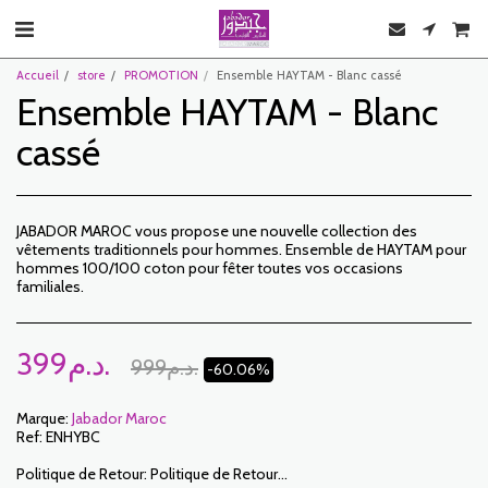
Accueil
store
PROMOTION
Ensemble HAYTAM - Blanc cassé
Ensemble HAYTAM - Blanc
cassé
JABADOR MAROC vous propose une nouvelle collection des
vêtements traditionnels pour hommes. Ensemble de HAYTAM pour
hommes 100/100 coton pour fêter toutes vos occasions
familiales.
399
د.م.
999
د.م.
-60.06%
Marque:
Jabador Maroc
Ref:
ENHYBC
Politique de Retour:
Politique de Retour: Le Client dispose d’un délai de 7 jours ouvrables à compter de la date de réception pour retourner des articles commandés soit pour être remboursé soit pour un échange. Seuls les articles retournés dans les délais, dans leur emballage d’origine, non-lavés, non-portés pourront faire l’objet d’un échange. Pour faire un retour, prière de nous notifier aux adresses suivantes : jabadormaroc17@gmail.com/ jabador.maroc@gmail.com Chaque échange ou retour doit être accompagné de votre numéro de téléphone ainsi que de votre souhait d’échange. Les frais de retour sont à la charge du Client. Le Client devra organiser le transport par ses propres moyens . En cas de retour, et après réception de la marchandise par JABADOR MAROC , le client sera remboursé dans un délai de 10 jours. Les cas ou les produits peuvent être échangés : – Erreur de la taille commandée (taille livrée différente de la taille commandée) – Erreur sur la couleur commandée (couleur livrée différente de la taille commandée) Les cas ou les produits peuvent être remboursées : – Erreur de la taille ou de la couleur commandée suivi d’une rupture de stock – Dans les cas précités les produits doivent nous être retournés dans l’état dans lequel vous les avez reçus avec l’ensemble des éléments (accessoires, emballage, notice…). Le remboursement se fera par versement ou virement bancaire. Les produits en solde ou en promotion ne peuvent faire l’objet d’un retour ou échange.