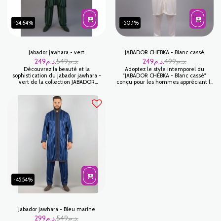
-54.64%
-50.1%
Jabador jawhara - vert
JABADOR CHEBKA - Blanc cassé
249
د.م.
549
د.م.
249
د.م.
499
د.م.
Découvrez la beauté et la
Adoptez le style intemporel du
sophistication du Jabador jawhara -
"JABADOR CHEBKA - Blanc cassé"
vert de la collection JABADOR
conçu pour les hommes appréciant la
JAWHARA. Cette superbe pièce
tradition et l'élégance. Ce jabador
incarne la riche histoire et le savoir-
homme se révèle être un choix idéal
faire de la mode marocaine, créant
pour les célébrations et moments
un ensemble unique et glamour pour
privilégiés.
toute célébration.
-45.54%
Jabador jawhara - Bleu marine
299
د.م.
549
د.م.