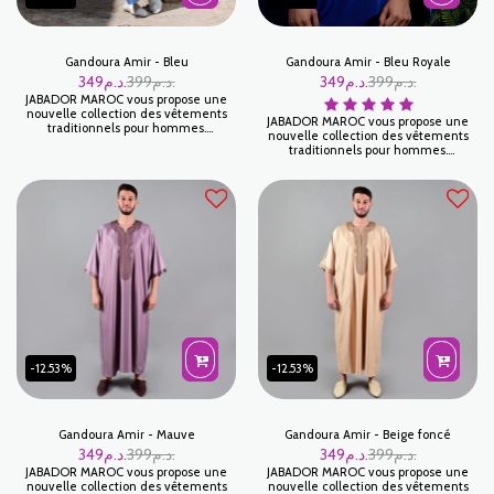
Gandoura Amir - Bleu
Gandoura Amir - Bleu Royale
349
د.م.
399
د.م.
349
د.م.
399
د.م.
JABADOR MAROC vous propose une
nouvelle collection des vêtements
JABADOR MAROC vous propose une
traditionnels pour hommes.
nouvelle collection des vêtements
GANDOURA AMIR est une magnifique
traditionnels pour hommes.
Gandoura pour célébrer vos fêtes et
GANDOURA AMIR est une magnifique
occasions familials . Haute finition!
Gandoura pour célébrer vos fêtes et
occasions familials . Haute finition!
-12.53%
-12.53%
Gandoura Amir - Mauve
Gandoura Amir - Beige foncé
349
د.م.
399
د.م.
349
د.م.
399
د.م.
JABADOR MAROC vous propose une
JABADOR MAROC vous propose une
nouvelle collection des vêtements
nouvelle collection des vêtements