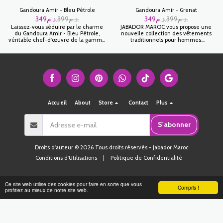
Gandoura Amir - Bleu Pétrole
Gandoura Amir - Grenat
349
د.م.
399
د.م.
349
د.م.
399
د.م.
Laissez-vous séduire par le charme
JABADOR MAROC vous propose une
du Gandoura Amir - Bleu Pétrole,
nouvelle collection des vêtements
véritable chef-d'œuvre de la gamme
traditionnels pour hommes.
GANDOURA AMIR. La teinte bleu
GANDOURA AMIR est une magnifique
profond de ce vêtement évoque un
Gandoura pour célébrer vos fêtes et
sentiment de sophistication et de
occasions familials . Haute finition!
raffinement, ce qui en fait un choix
polyvalent pour diverses occasions.
Faites une impression durable avec
cette pièce exquise qui incarne
l'élégance et le style.
Accueil
About
Store
Contact
Plus
S'abonner
Droits d'auteur © 2026 Tous droits réservés -
Jabador Maroc
Conditions d'Utilisations
|
Politique de Confidentialité
Ce site web utilise des cookies pour faire en sorte que vous
Compris !
profitiez au mieux de notre site web.