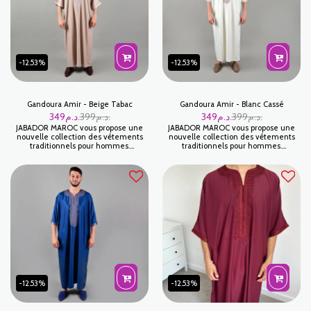
-12.53%
-12.53%
Gandoura Amir - Beige Tabac
Gandoura Amir - Blanc Cassé
349
د.م.
399
د.م.
349
د.م.
399
د.م.
JABADOR MAROC vous propose une
JABADOR MAROC vous propose une
nouvelle collection des vêtements
nouvelle collection des vêtements
traditionnels pour hommes.
traditionnels pour hommes.
GANDOURA AMIR est une magnifique
GANDOURA AMIR est une magnifique
Gandoura pour célébrer vos fêtes et
Gandoura pour célébrer vos fêtes et
occasions familials . Haute finition!
occasions familials . Haute finition!
-12.53%
-12.53%