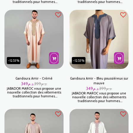
traditionnels pour hommes.
traditionnels pour hommes.
GANDOURA AMIR est une magnifique
GANDOURA AMIR est une magnifique
Gandoura pour célébrer vos fêtes et
Gandoura pour célébrer vos fêtes et
occasions familials . Haute finition!
occasions familials . Haute finition!
-12.53%
-12.53%
Gandoura Amir - Crémé
Gandoura Amir - Bleu poussiéreux sur
349
د.م.
399
د.م.
mauve
349
د.م.
399
د.م.
JABADOR MAROC vous propose une
nouvelle collection des vêtements
JABADOR MAROC vous propose une
traditionnels pour hommes.
nouvelle collection des vêtements
GANDOURA AMIR est une magnifique
traditionnels pour hommes.
Gandoura pour célébrer vos fêtes et
GANDOURA AMIR est une magnifique
occasions familials . Haute finition!
Gandoura pour célébrer vos fêtes et
occasions familials . Haute finition!