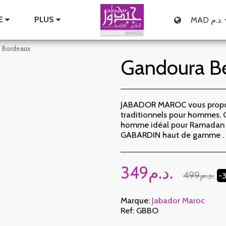
E
PLUS
MAD
د.م.
- Bordeaux
Gandoura Be
JABADOR MAROC vous propos
traditionnels pour hommes
homme idéal pour Ramadan ou
GABARDIN haut de gamme .
349
د.م.
499
د.م.
-
Marque:
Jabador Maroc
Ref:
GBBO