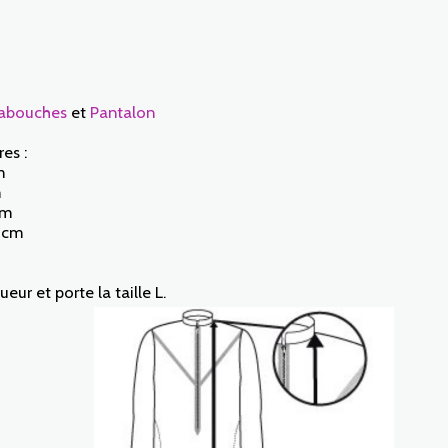
abouches
et
Pantalon
es :
m
m
cm
5 cm
ur et porte la taille L.