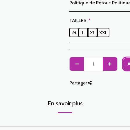
Politique de Retour:
Politique de Retour: Le Client dispose d’un délai de 7 jours ouvrables à compter de la date de réception pour retourner des articles commandés soit pour être remboursé soit pour un échange. Seuls les articles retournés dans les délais, dans leur emballage d’origine, non-lavés, non-portés pourront faire l’objet d’un échange. Pour faire un retour, prière de nous notifier aux adresses suivantes : jabadormaroc17@gmail.com/ jabador.maroc@gmail.com Chaque échange ou retour doit être accompagné de votre numéro de téléphone ainsi que de votr
TAILLES:
*
M
L
XL
XXL
A
Partager
En savoir plus