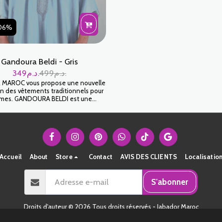
.06%
Gandoura Beldi - Gris
349
د.م.
499
د.م.
MAROC vous propose une nouvelle
on des vêtements traditionnels pour
mes. GANDOURA BELDI est une
a pour homme idéal pour Ramadan
fêter vos occasions familiales. Tissu
GABARDIN haut de gamme .
Accueil
About
Store
Contact
AVIS DES CLIENTS
Localisatio
S'abonner
Droits d'auteur © 2026 Tous droits réservés -
Jabador Maroc
Conditions d'Utilisations
|
Politique de Confidentialité