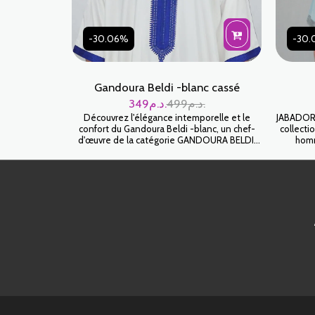
-30.06%
-30
Gandoura Beldi -blanc cassé
349
د.م.
499
د.م.
Découvrez l'élégance intemporelle et le
JABADOR 
confort du Gandoura Beldi -blanc, un chef-
collecti
d'œuvre de la catégorie GANDOURA BELDI.
hom
Cette tenue traditionnelle marocaine a été
gandour
réinventée pour s'adapter à l'esthétique
ou pour 
contemporaine tout en préservant son riche
héritage culturel. Fabriqué à partir de tissus
haut de gamme, le Gandoura Beldi -blanc
présente des broderies complexes et une
silhouette décontractée, ce qui en fait le
choix parfait pour toute réunion sophistiquée
ou pour une tenue décontractée à la maison.