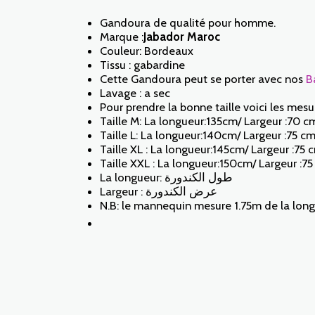
Gandoura de qualité pour homme.
Marque :
Jabador Maroc
Couleur: Bordeaux
Tissu : gabardine
Cette Gandoura peut se porter avec nos
B
Lavage : a sec
Pour prendre la bonne taille voici les mesur
Taille M: La longueur:135cm/ Largeur :70 c
Taille L: La longueur:140cm/ Largeur :75 c
Taille XL : La longueur:145cm/ Largeur :75 
Taille XXL : La longueur:150cm/ Largeur :7
La longueur: طول الكندورة
Largeur : عرض الكندورة
N.B: le mannequin mesure 1.75m de la longue