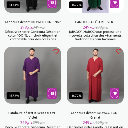
-14.33%
-16.72%
Gandoura désert 100%COTON - Noir
GANDOURA DÉSERT -VERT
299
د.م.
349
د.م.
249
د.م.
299
د.م.
Découvrez notre Gandoura Désert en
JABADOR MAROC vous propose une
coton 100 %, un choix élégant et
nouvelle collection des vêtements
confortable pour des occasions
traditionnels pour hommes.
spéciales. Conçue avec soin, cette
GANDOURA DESERT est une
tenue blanche offre un style raffiné
gandoura pour homme idéal pour
tout en assurant votre confort
Ramadan ou pour fêter vos occasions
quotidien.
familiales. Tissu COTON haut de
gamme .
-16.72%
-16.72%
Gandoura désert 100%COTON -
Gandoura désert 100%COTON -
Violet
Grenat
249
د.م.
299
د.م.
249
د.م.
299
د.م.
Découvrez notre Gandoura Désert en
Découvrez notre Gandoura Désert en