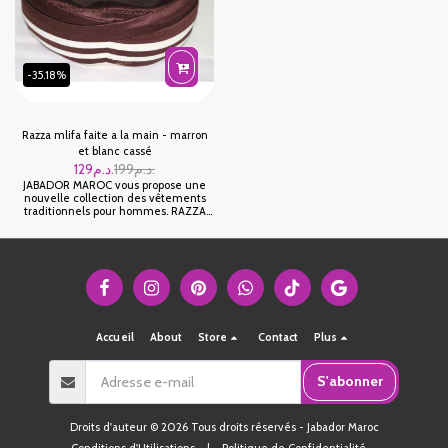
-35.18%
Razza mlifa faite a la main - marron
et blanc cassé
129
د.م.
199
د.م.
JABADOR MAROC vous propose une
nouvelle collection des vêtements
traditionnels pour hommes. RAZZA
est une ACCESSOIRES pour homme
idéal pour Ramadan ou pour fêter vos
occasions familiales. Tissu CHA3ARA
haut de gamme .
Accueil
About
Store
Contact
Plus
S'abonner
Droits d'auteur © 2026 Tous droits réservés -
Jabador Maroc
Conditions d'Utilisations
|
Politique de Confidentialité