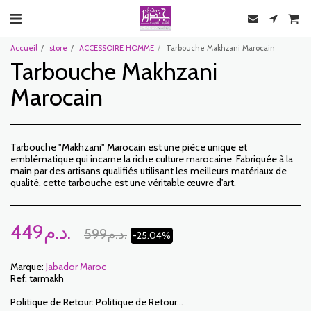
Accueil
store
ACCESSOIRE HOMME
Tarbouche Makhzani Marocain
Tarbouche Makhzani
Marocain
Tarbouche "Makhzani" Marocain est une pièce unique et
emblématique qui incarne la riche culture marocaine. Fabriquée à la
main par des artisans qualifiés utilisant les meilleurs matériaux de
qualité, cette tarbouche est une véritable œuvre d'art.
449
د.م.
599
د.م.
-25.04%
Marque:
Jabador Maroc
Ref:
tarmakh
Politique de Retour:
Politique de Retour: Le Client dispose d’un délai de 7 jours ouvrables à compter de la date de réception pour retourner des articles commandés soit pour être remboursé soit pour un échange. Seuls les articles retournés dans les délais, dans leur emballage d’origine, non-lavés, non-portés pourront faire l’objet d’un échange. Pour faire un retour, prière de nous notifier aux adresses suivantes : jabadormaroc17@gmail.com/ jabador.maroc@gmail.com Chaque échange ou retour doit être accompagné de votre numéro de téléphone ainsi que de votre souhait d’échange. Les frais de retour sont à la charge du Client. Le Client devra organiser le transport par ses propres moyens . En cas de retour, et après réception de la marchandise par JABADOR MAROC , le client sera remboursé dans un délai de 10 jours. Les cas ou les produits peuvent être échangés : – Erreur de la taille commandée (taille livrée différente de la taille commandée) – Erreur sur la couleur commandée (couleur livrée différente de la taille commandée) Les cas ou les produits peuvent être remboursées : – Erreur de la taille ou de la couleur commandée suivi d’une rupture de stock – Dans les cas précités les produits doivent nous être retournés dans l’état dans lequel vous les avez reçus avec l’ensemble des éléments (accessoires, emballage, notice…). Le remboursement se fera par versement ou virement bancaire. Les produits en solde ou en promotion ne peuvent faire l’objet d’un retour ou échange.