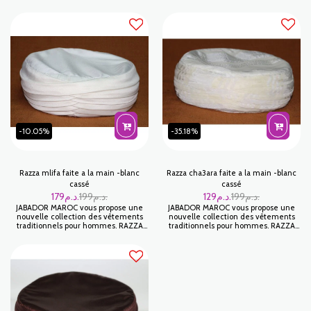
-10.05%
-35.18%
Razza mlifa faite a la main -blanc
Razza cha3ara faite a la main -blanc
cassé
cassé
179
د.م.
199
د.م.
129
د.م.
199
د.م.
JABADOR MAROC vous propose une
JABADOR MAROC vous propose une
nouvelle collection des vêtements
nouvelle collection des vêtements
traditionnels pour hommes. RAZZA
traditionnels pour hommes. RAZZA
est une ACCESSOIRES pour homme
est une ACCESSOIRES pour homme
idéal pour Ramadan ou pour fêter vos
idéal pour Ramadan ou pour fêter vos
occasions familiales. Tissu MLIFA haut
occasions familiales. Tissu CHA3ARA
de gamme .
haut de gamme .