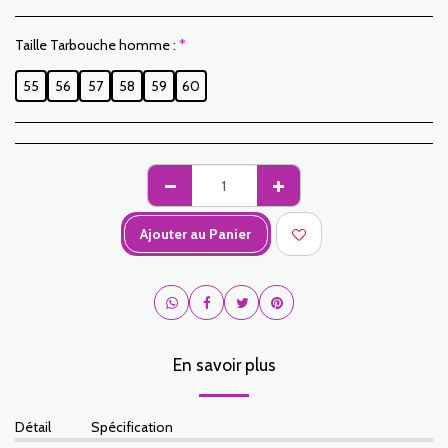
Taille Tarbouche homme :
*
55
56
57
58
59
60
Ajouter au Panier
En savoir plus
Détail
Spécification