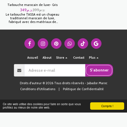
Tarbouche marocain de luxe- Gris
349
د.م.
399
د.م.
Le tarbouche TASSA est un chapeau
traditionnel marocain de luxe,
fabriqué avec des matériaux de
haute qualité.
Accueil
About
Store
Contact
Plus
S'abonner
Droits d'auteur © 2026 Tous droits réservés -
Jabador Maroc
Conditions d'Utilisations
|
Politique de Confidentialité
Ce site web utilise des cookies pour faire en sorte que vous
Compris !
profitiez au mieux de notre site web.