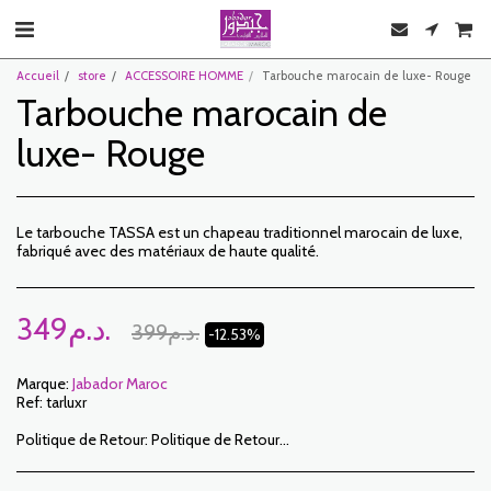
Accueil
store
ACCESSOIRE HOMME
Tarbouche marocain de luxe- Rouge
Tarbouche marocain de
luxe- Rouge
Le tarbouche TASSA est un chapeau traditionnel marocain de luxe,
fabriqué avec des matériaux de haute qualité.
349
د.م.
399
د.م.
-12.53%
Marque:
Jabador Maroc
Ref:
tarluxr
Politique de Retour:
Politique de Retour: Le Client dispose d’un délai de 7 jours ouvrables à compter de la date de réception pour retourner des articles commandés soit pour être remboursé soit pour un échange. Seuls les articles retournés dans les délais, dans leur emballage d’origine, non-lavés, non-portés pourront faire l’objet d’un échange. Pour faire un retour, prière de nous notifier aux adresses suivantes : jabadormaroc17@gmail.com/ jabador.maroc@gmail.com Chaque échange ou retour doit être accompagné de votre numéro de téléphone ainsi que de votre souhait d’échange. Les frais de retour sont à la charge du Client. Le Client devra organiser le transport par ses propres moyens . En cas de retour, et après réception de la marchandise par JABADOR MAROC , le client sera remboursé dans un délai de 10 jours. Les cas ou les produits peuvent être échangés : – Erreur de la taille commandée (taille livrée différente de la taille commandée) – Erreur sur la couleur commandée (couleur livrée différente de la taille commandée) Les cas ou les produits peuvent être remboursées : – Erreur de la taille ou de la couleur commandée suivi d’une rupture de stock – Dans les cas précités les produits doivent nous être retournés dans l’état dans lequel vous les avez reçus avec l’ensemble des éléments (accessoires, emballage, notice…). Le remboursement se fera par versement ou virement bancaire. Les produits en solde ou en promotion ne peuvent faire l’objet d’un retour ou échange.