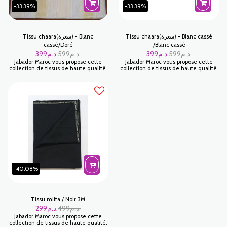
-33.39%
-33.39%
Tissu chaara(شعرة) - Blanc cassé
Tissu chaara(شعرة) - Blanc
cassé/Doré
/Blanc cassé
399
د.م.
599
د.م.
399
د.م.
599
د.م.
Jabador Maroc vous propose cette
Jabador Maroc vous propose cette
collection de tissus de haute qualité.
collection de tissus de haute qualité.
-40.08%
Tissu mlifa / Noir 3M
299
د.م.
499
د.م.
Jabador Maroc vous propose cette
collection de tissus de haute qualité.