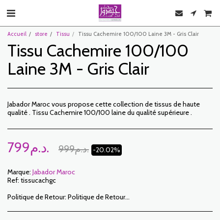
Accueil
store
Tissu
Tissu Cachemire 100/100 Laine 3M - Gris Clair
Tissu Cachemire 100/100
Laine 3M - Gris Clair
Jabador Maroc vous propose cette collection de tissus de haute
qualité . Tissu Cachemire 100/100 laine du qualité supérieure .
799
د.م.
999
د.م.
-20.02%
Marque:
Jabador Maroc
Ref:
tissucachgc
Politique de Retour:
Politique de Retour: Le Client dispose d’un délai de 7 jours ouvrables à compter de la date de réception pour retourner des articles commandés soit pour être remboursé soit pour un échange. Seuls les articles retournés dans les délais, dans leur emballage d’origine, non-lavés, non-portés pourront faire l’objet d’un échange. Pour faire un retour, prière de nous notifier aux adresses suivantes : jabadormaroc17@gmail.com/ jabador.maroc@gmail.com Chaque échange ou retour doit être accompagné de votre numéro de téléphone ainsi que de votre souhait d’échange. Les frais de retour sont à la charge du Client. Le Client devra organiser le transport par ses propres moyens . En cas de retour, et après réception de la marchandise par JABADOR MAROC , le client sera remboursé dans un délai de 10 jours. Les cas ou les produits peuvent être échangés : – Erreur de la taille commandée (taille livrée différente de la taille commandée) – Erreur sur la couleur commandée (couleur livrée différente de la taille commandée) Les cas ou les produits peuvent être remboursées : – Erreur de la taille ou de la couleur commandée suivi d’une rupture de stock – Dans les cas précités les produits doivent nous être retournés dans l’état dans lequel vous les avez reçus avec l’ensemble des éléments (accessoires, emballage, notice…). Le remboursement se fera par versement ou virement bancaire. Les produits en solde ou en promotion ne peuvent faire l’objet d’un retour ou échange.