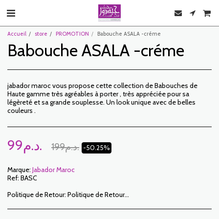
Accueil
store
PROMOTION
Babouche ASALA -créme
Babouche ASALA -créme
jabador maroc vous propose cette collection de Babouches de
Haute gamme très agréables à porter , très appréciée pour sa
légèreté et sa grande souplesse. Un look unique avec de belles
couleurs .
99
د.م.
199
د.م.
-50.25%
Marque:
Jabador Maroc
Ref:
BASC
Politique de Retour:
Politique de Retour: Le Client dispose d’un délai de 7 jours ouvrables à compter de la date de réception pour retourner des articles commandés soit pour être remboursé soit pour un échange. Seuls les articles retournés dans les délais, dans leur emballage d’origine, non-lavés, non-portés pourront faire l’objet d’un échange. Pour faire un retour, prière de nous notifier aux adresses suivantes : jabadormaroc17@gmail.com/ jabador.maroc@gmail.com Chaque échange ou retour doit être accompagné de votre numéro de téléphone ainsi que de votre souhait d’échange. Les frais de retour sont à la charge du Client. Le Client devra organiser le transport par ses propres moyens . En cas de retour, et après réception de la marchandise par JABADOR MAROC , le client sera remboursé dans un délai de 10 jours. Les cas ou les produits peuvent être échangés : – Erreur de la taille commandée (taille livrée différente de la taille commandée) – Erreur sur la couleur commandée (couleur livrée différente de la taille commandée) Les cas ou les produits peuvent être remboursées : – Erreur de la taille ou de la couleur commandée suivi d’une rupture de stock – Dans les cas précités les produits doivent nous être retournés dans l’état dans lequel vous les avez reçus avec l’ensemble des éléments (accessoires, emballage, notice…). Le remboursement se fera par versement ou virement bancaire. Les produits en solde ou en promotion ne peuvent faire l’objet d’un retour ou échange.