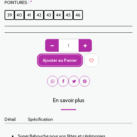
POINTURES :
*
39
40
41
42
43
44
45
46
Ajouter au Panier
En savoir plus
Détail
Spécification
Super Babouche pour vos fêtes et cérémonies