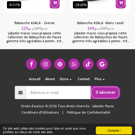
-8.03%
-28.65%
Babouche ASALA - Grenat
Babouche ASALA -blanc cassé
229
د.م.
249
د.م.
249
د.م.
349
د.م.
jabador maroc vous propose cette
jabador maroc vous propose cette
collection de Babouches de Haute
collection de Babouches de Haute
gamme très agréables à porter , très
gamme très agréables à porter , très
appréciée pour sa légèreté et sa
appréciée pour sa légèreté et sa
grande souplesse. Un look unique
grande souplesse. Un look unique
avec de belles couleurs .
avec de belles couleurs .
Accueil
About
Store
Contact
Plus
S'abonner
Droits d'auteur © 2026 Tous droits réservés -
Jabador Maroc
Conditions d'Utilisations
|
Politique de Confidentialité
Ce site web utilise des cookies pour faire en sorte que vous
Compris !
profitiez au mieux de notre site web.