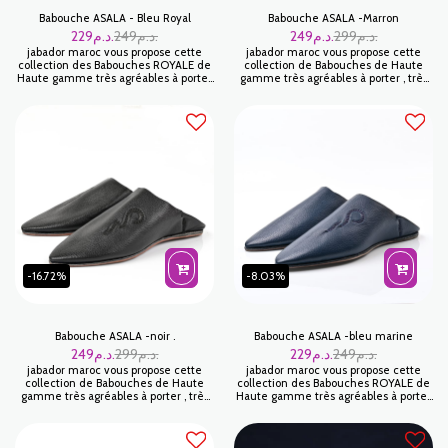
Babouche ASALA - Bleu Royal
Babouche ASALA -Marron
229
د.م.
249
د.م.
249
د.م.
299
د.م.
jabador maroc vous propose cette
jabador maroc vous propose cette
collection des Babouches ROYALE de
collection de Babouches de Haute
Haute gamme très agréables à porter
gamme très agréables à porter , très
, très appréciée pour sa légèreté et sa
appréciée pour sa légèreté et sa
grande souplesse. Un look unique
grande souplesse. Un look unique
avec de belles couleurs .
avec de belles couleurs .
-16.72%
-8.03%
Babouche ASALA -noir .
Babouche ASALA -bleu marine
249
د.م.
299
د.م.
229
د.م.
249
د.م.
jabador maroc vous propose cette
jabador maroc vous propose cette
collection de Babouches de Haute
collection des Babouches ROYALE de
gamme très agréables à porter , très
Haute gamme très agréables à porter
appréciée pour sa légèreté et sa
, très appréciée pour sa légèreté et sa
grande souplesse. Un look unique
grande souplesse. Un look unique
avec de belles couleurs .
avec de belles couleurs .