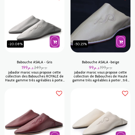
-20.08%
-50.25%
Babouche ASALA - Gris
Babouche ASALA -beige
199
د.م.
249
د.م.
99
د.م.
199
د.م.
jabador maroc vous propose cette
jabador maroc vous propose cette
collection des Babouches ROYALE de
collection de Babouches de Haute
Haute gamme très agréables à porter
gamme très agréables à porter , très
, très appréciée pour sa légèreté et sa
appréciée pour sa légèreté et sa
grande souplesse. Un look unique
grande souplesse. Un look unique
avec de belles couleurs .
avec de belles couleurs .