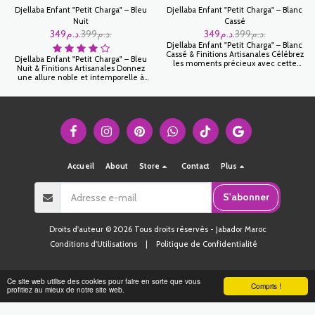
Djellaba Enfant "Petit Charga" – Bleu
Djellaba Enfant "Petit Charga" – Blanc
Nuit
Cassé
349
د.م.
399
د.م.
349
د.م.
399
د.م.
Djellaba Enfant "Petit Charga" – Blanc
Cassé & Finitions Artisanales Célébrez
Djellaba Enfant "Petit Charga" – Bleu
les moments précieux avec cette
Nuit & Finitions Artisanales Donnez
Djellaba Petit Charga d'un blanc cassé
une allure noble et intemporelle à
éclatant. Symbole de pureté et
votre enfant avec cette Djellaba Petit
d'élégance, ce modèle est la tenue
Charga d'un Bleu Nuit profond.
de cérémonie par excellence pour les
Couleur de la distinction par
petits garçons, offrant un mélange
excellence, ce modèle allie la
parfait entre confort moderne et
sobriété d'un ton sombre à la richesse
prestige traditionnel.
d'un savoir-faire artisanal de haute
précision.
Accueil
About
Store
Contact
Plus
S'abonner
Droits d'auteur © 2026 Tous droits réservés -
Jabador Maroc
Conditions d'Utilisations
|
Politique de Confidentialité
Ce site web utilise des cookies pour faire en sorte que vous
Compris !
profitiez au mieux de notre site web.