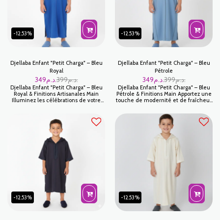
petits.
-12.53%
-12.53%
Djellaba Enfant "Petit Charga" – Bleu
Djellaba Enfant "Petit Charga" – Bleu
Royal
Pétrole
349
د.م.
399
د.م.
349
د.م.
399
د.م.
Djellaba Enfant "Petit Charga" – Bleu
Djellaba Enfant "Petit Charga" – Bleu
Royal & Finitions Artisanales Main
Pétrole & Finitions Main Apportez une
Illuminez les célébrations de votre
touche de modernité et de fraîcheur
enfant avec cette Djellaba Petit
au vestiaire traditionnel de votre
Charga d'un Bleu Royal éclatant. Pièce
enfant avec cette Djellaba Petit
maîtresse de notre collection enfant,
Charga en Bleu Pétrole. Ce coloris
cette djellaba marie une couleur
tendance, à la fois doux et de
impériale à un savoir-faire de haute
caractère, est sublimé par des détails
précision. Grâce à ses finitions faites
artisanaux rigoureux, offrant une
main, elle offre un tombé noble et
pièce unique pour célébrer les
une qualité d'exception pour tous les
moments importants avec élégance.
moments mémorables.
-12.53%
-12.53%