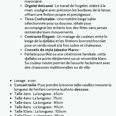
marocaine.
Orgelet Artisanal :
Le travail de l'orgelet, réalisé à la
main, souligne avec précision les bordures de la tenue,
offrant une finition propre et prestigieuse.
Tissu Confortable :
Une matière beige sable
sélectionnée pour sa douceur, idéale pour
accompagner les enfants lors des fêtes sans jamais
restreindre leurs mouvements.
Contraste Élégant :
Un mariage de couleurs entre le
beige de la djellaba et les finitions bronze/chocolat
pour un rendu visuel à la fois sobre et chaleureux.
Conseils de style Jabador Maroc :
Parfaite pour l'Aïd ou une cérémonie familiale, cette
djellaba se porte idéalement sur un ensemble blanc.
Sa couleur neutre permet de l'assortir facilement avec
des chaussures traditionnelles ou de ville.
Lavage : a sec .
Conseil taille
:Pour prendre la bonne taille veuillez mesurer la
longueur de l'enfant comme la photo
dessous
.
Taille 2ans : La longueur : 65cm
Taille 4ans: La longueur : 75cm
Taille 6ans : La longueur : 85cm
Taille 8ans : La longueur : 95cm
Taille 10ans : La longueur : 105cm
Taille 12ans : La longueur : 115cm