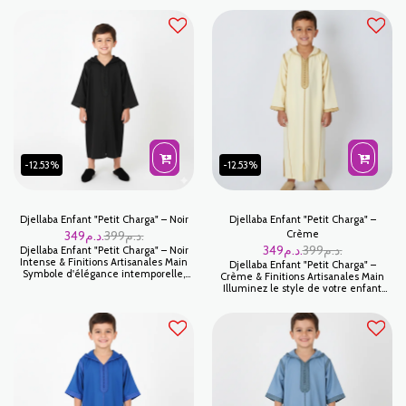
profond et majestueux. Cette couleur
votre enfant avec cette Djellaba Petit
intense, symbole de noblesse et de
Charga en Vert Olive. Ce coloris
fête, est magnifiée par un travail
tendance, à la fois doux et plein de
artisanal de haute précision. C'est la
caractère, se distingue par sa sobriété
tenue idéale pour les grandes
raffinée. Chaque détail est conçu
occasions où l'élégance traditionnelle
pour offrir un vêtement authentique,
rencontre le dynamisme de la
sublimé par un travail manuel de
jeunesse.
précision.
-12.53%
-12.53%
Djellaba Enfant "Petit Charga" – Noir
Djellaba Enfant "Petit Charga" –
349
د.م.
399
د.م.
Crème
349
د.م.
399
د.م.
Djellaba Enfant "Petit Charga" – Noir
Intense & Finitions Artisanales Main
Djellaba Enfant "Petit Charga" –
Symbole d'élégance intemporelle,
Crème & Finitions Artisanales Main
cette Djellaba Petit Charga en Noir est
Illuminez le style de votre enfant
un indispensable pour les jeunes
avec cette Djellaba Petit Charga d'un
garçons. Ce modèle se distingue par
Crème doux et solaire. Plus
sa sobriété majestueuse, offrant une
chaleureuse qu'un blanc classique,
allure de "petit seigneur" lors des
cette teinte crème apporte une
cérémonies les plus prestigieuses.
élégance tendre et raffinée, idéale
Grâce à son travail manuel minutieux,
pour les célébrations familiales.
elle incarne le luxe de l'artisanat
Chaque pièce est sublimée par des
marocain adapté aux enfants.
finitions faites main, garantissant un
vêtement d'exception pour les plus