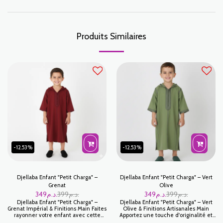
Produits Similaires
-12.53%
-12.53%
Djellaba Enfant "Petit Charga" –
Djellaba Enfant "Petit Charga" – Vert
Grenat
Olive
349
د.م.
399
د.م.
349
د.م.
399
د.م.
Djellaba Enfant "Petit Charga" –
Djellaba Enfant "Petit Charga" – Vert
Grenat Impérial & Finitions Main Faites
Olive & Finitions Artisanales Main
rayonner votre enfant avec cette
Apportez une touche d'originalité et
Djellaba Petit Charga d'un Grenat
d'élégance naturelle au vestiaire de