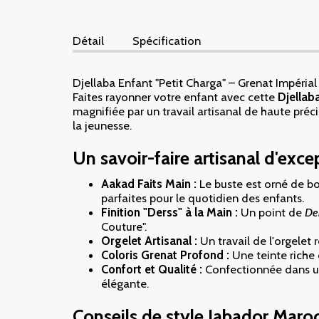
Détail
Spécification
Djellaba Enfant "Petit Charga" – Grenat Impérial
Faites rayonner votre enfant avec cette
Djellab
magnifiée par un travail artisanal de haute préc
la jeunesse.
Un savoir-faire artisanal d'excep
Aakad Faits Main :
Le buste est orné de bo
parfaites pour le quotidien des enfants.
Finition "Derss" à la Main :
Un point de
De
Couture".
Orgelet Artisanal :
Un travail de l'orgelet 
Coloris Grenat Profond :
Une teinte riche 
Confort et Qualité :
Confectionnée dans un t
élégante.
Conseils de style Jabador Maroc