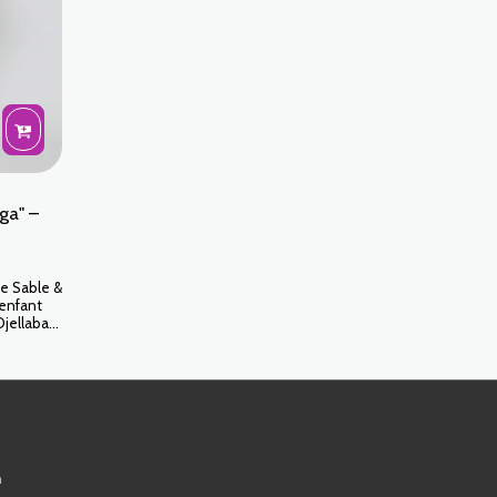
ga" –
ge Sable &
 enfant
Djellaba
t pour les
confort
fants et
ain. Son
 doux,
utes les
n