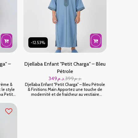
-12.53%
ga" –
Djellaba Enfant "Petit Charga" – Bleu
Pétrole
349
د.م.
399
د.م.
Crème &
Djellaba Enfant "Petit Charga" – Bleu Pétrole
 le style
& Finitions Main Apportez une touche de
ba Petit
modernité et de fraîcheur au vestiaire
e. Plus
traditionnel de votre enfant avec cette
, cette
Djellaba Petit Charga en Bleu Pétrole. Ce
e tendre
coloris tendance, à la fois doux et de
rations
caractère, est sublimé par des détails
ée par des
artisanaux rigoureux, offrant une pièce unique
nt un
pour célébrer les moments importants avec
 petits.
élégance.