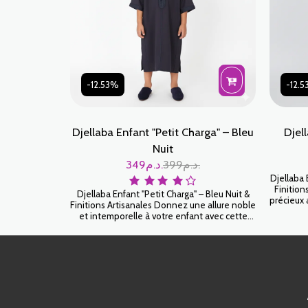
-12.53%
-12.
Djellaba Enfant "Petit Charga" – Bleu
Djel
Nuit
349
د.م.
399
د.م.
Djellaba 
Finition
Djellaba Enfant "Petit Charga" – Bleu Nuit &
précieux 
Finitions Artisanales Donnez une allure noble
blanc ca
et intemporelle à votre enfant avec cette
d'élé
Djellaba Petit Charga d'un Bleu Nuit profond.
cérémo
Couleur de la distinction par excellence, ce
garçons
modèle allie la sobriété d'un ton sombre à la
confort
richesse d'un savoir-faire artisanal de haute
précision.