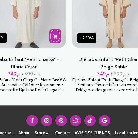
53%
-12.53%
laba Enfant "Petit Charga" –
Djellaba Enfant "Petit Char
Blanc Cassé
Beige Sable
349
د.م.
399
د.م.
349
د.م.
399
د.م.
Enfant "Petit Charga" – Blanc Cassé &
Djellaba Enfant "Petit Charga" – Bei
s Artisanales Célébrez les moments
Finitions Chocolat Offrez à votre
avec cette Djellaba Petit Charga d'un
l'élégance des grands avec cette 
ssé éclatant. Symbole de pureté et
Petit Charga. Conçue spécifiquemen
gance, ce modèle est la tenue de
plus jeunes, cette pièce allie le 
nie par excellence pour les petits
nécessaire aux mouvements des en
, offrant un mélange parfait entre
le raffinement de l'artisanat maroc
 moderne et prestige traditionnel.
coloris Beige Sable est à la fois
lumineux et facile à porter pour to
célébrations.
Accueil
About
Store
Contact
AVIS DES CLIENTS
Localisatio