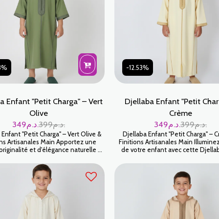
53%
-12.53%
a Enfant "Petit Charga" – Vert
Djellaba Enfant "Petit Char
Olive
Crème
349
د.م.
399
د.م.
349
د.م.
399
د.م.
 Enfant "Petit Charga" – Vert Olive &
Djellaba Enfant "Petit Charga" – 
ons Artisanales Main Apportez une
Finitions Artisanales Main Illuminez
originalité et d'élégance naturelle au
de votre enfant avec cette Djella
e de votre enfant avec cette Djellaba
Charga d'un Crème doux et solair
 Charga en Vert Olive. Ce coloris
chaleureuse qu'un blanc classique
 à la fois doux et plein de caractère,
teinte crème apporte une éléganc
ngue par sa sobriété raffinée. Chaque
et raffinée, idéale pour les céléb
 est conçu pour offrir un vêtement
familiales. Chaque pièce est sublim
ue, sublimé par un travail manuel de
finitions faites main, garantissa
précision.
vêtement d'exception pour les plus