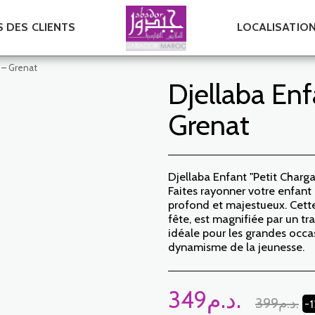
S DES CLIENTS
LOCALISATIO
" – Grenat
Djellaba Enf
Grenat
Djellaba Enfant "Petit Charga
Faites rayonner votre enfant
profond et majestueux. Cette
fête, est magnifiée par un tra
idéale pour les grandes occas
dynamisme de la jeunesse.
349
د.م.
399
د.م.
-