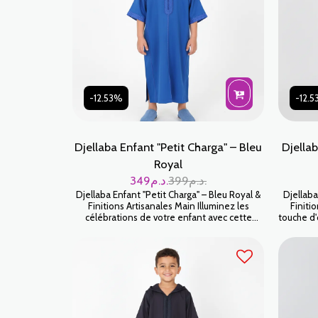
-12.53%
-12.
Djellaba Enfant "Petit Charga" – Bleu
Djellab
Royal
349
د.م.
399
د.م.
Djellaba Enfant "Petit Charga" – Bleu Royal &
Djellaba
Finitions Artisanales Main Illuminez les
Finiti
célébrations de votre enfant avec cette
touche d'
Djellaba Petit Charga d'un Bleu Royal
vestiair
éclatant. Pièce maîtresse de notre collection
Petit
enfant, cette djellaba marie une couleur
tendance,
impériale à un savoir-faire de haute précision.
se disti
Grâce à ses finitions faites main, elle offre un
détail
tombé noble et une qualité d'exception pour
authentiq
tous les moments mémorables.