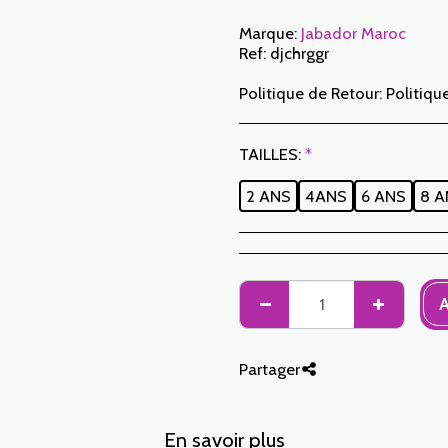
Marque:
Jabador Maroc
Ref:
djchrggr
Politique de Retour:
Politique de Retour: Le Client dispose d’un délai de 7 jours ouvrables à compter de la date de réception pour retourner des articles commandés soit pour être remboursé soit pour un échange. Seuls les articles retournés dans les délais, dans leur emballage d’origine, non-lavés, non-portés pourront faire l’objet d’un échange. Pour faire un retour, prière de nous notifier aux adresses suivantes : jabadormaroc17@gmail.com/ jabador.maroc@gmail.com Chaque échange ou retour doit être accompagné de votre numéro de téléphone ainsi que de votr
TAILLES:
*
2 ANS
4ANS
6 ANS
8 A
A
Partager
En savoir plus