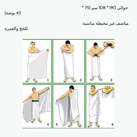
حوالي 190 * 108 سم (75 *
43 بوصة)
مناشف غير مخيطة مناسبة
للحج والعمرة.