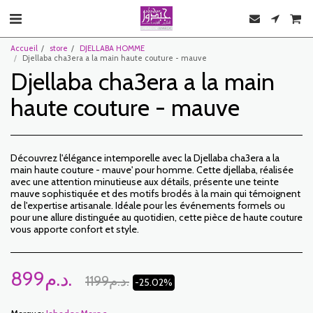
Accueil
store
DJELLABA HOMME
Djellaba cha3era a la main haute couture - mauve
Djellaba cha3era a la main
haute couture - mauve
Découvrez l'élégance intemporelle avec la Djellaba cha3era a la
main haute couture - mauve' pour homme. Cette djellaba, réalisée
avec une attention minutieuse aux détails, présente une teinte
mauve sophistiquée et des motifs brodés à la main qui témoignent
de l'expertise artisanale. Idéale pour les événements formels ou
pour une allure distinguée au quotidien, cette pièce de haute couture
vous apporte confort et style.
899
د.م.
1199
د.م.
-25.02%