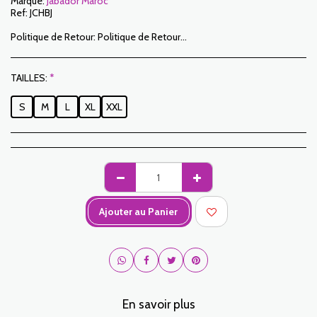
Marque:
Jabador Maroc
Ref:
JCHBJ
Politique de Retour:
Politique de Retour: Le Client dispose d’un délai de 7 jours ouvrables à compter de la date de réception pour retourner des articles commandés soit pour être remboursé soit pour un échange. Seuls les articles retournés dans les délais, dans leur emballage d’origine, non-lavés, non-portés pourront faire l’objet d’un échange. Pour faire un retour, prière de nous notifier aux adresses suivantes : jabadormaroc17@gmail.com/ jabador.maroc@gmail.com Chaque échange ou retour doit être accompagné de votre numéro de téléphone ainsi que de votre souhait d’échange. Les frais de retour sont à la charge du Client. Le Client devra organiser le transport par ses propres moyens . En cas de retour, et après réception de la marchandise par JABADOR MAROC , le client sera remboursé dans un délai de 10 jours. Les cas ou les produits peuvent être échangés : – Erreur de la taille commandée (taille livrée différente de la taille commandée) – Erreur sur la couleur commandée (couleur livrée différente de la taille commandée) Les cas ou les produits peuvent être remboursées : – Erreur de la taille ou de la couleur commandée suivi d’une rupture de stock – Dans les cas précités les produits doivent nous être retournés dans l’état dans lequel vous les avez reçus avec l’ensemble des éléments (accessoires, emballage, notice…). Le remboursement se fera par versement ou virement bancaire. Les produits en solde ou en promotion ne peuvent faire l’objet d’un retour ou échange.
TAILLES:
*
S
M
L
XL
XXL
Ajouter au Panier
En savoir plus