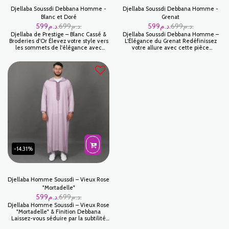
Djellaba Soussdi Debbana Homme -
Djellaba Soussdi Debbana Homme -
Blanc et Doré
Grenat
599
د.م.
699
د.م.
599
د.م.
699
د.م.
Djellaba de Prestige – Blanc Cassé &
Djellaba Soussdi Debbana Homme –
Broderies d'Or Élevez votre style vers
L'Élégance du Grenat Redéfinissez
les sommets de l'élégance avec
votre allure avec cette pièce
cette pièce maîtresse signée Jabador
d'exception qui incarne le summum
Maroc. Ce modèle en Blanc Cassé,
du raffinement marocain. Cette
illuminé par des broderies dorées,
djellaba, issue du savoir-faire artisanal
incarne le luxe discret et le
de Jabador Maroc, marie la noblesse
raffinement absolu du patrimoine
du tissu Soussdi à la finesse de la
marocain.
broderie Debbana pour un résultat
d'une élégance intemporelle.
-14.31%
Djellaba Homme Soussdi – Vieux Rose
"Mortadelle"
599
د.م.
699
د.م.
Djellaba Homme Soussdi – Vieux Rose
"Mortadelle" & Finition Debbana
Laissez-vous séduire par la subtilité
de cette Djellaba Soussdi au coloris