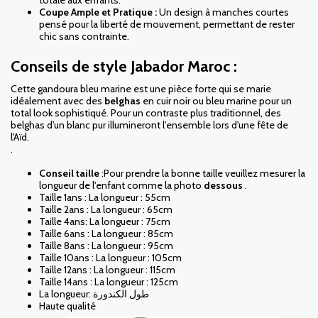
totale aux enfants.
Coupe Ample et Pratique :
Un design à manches courtes
pensé pour la liberté de mouvement, permettant de rester
chic sans contrainte.
Conseils de style Jabador Maroc :
Cette gandoura bleu marine est une pièce forte qui se marie
idéalement avec des
belghas
en cuir noir ou bleu marine pour un
total look sophistiqué. Pour un contraste plus traditionnel, des
belghas d'un blanc pur illumineront l'ensemble lors d'une fête de
l'Aïd.
.
Conseil taille
:Pour prendre la bonne taille veuillez mesurer la
longueur de l'enfant comme la photo
dessous
.
Taille 1ans : La longueur : 55cm
Taille 2ans : La longueur : 65cm
Taille 4ans: La longueur : 75cm
Taille 6ans : La longueur : 85cm
Taille 8ans : La longueur : 95cm
Taille 10ans : La longueur : 105cm
Taille 12ans : La longueur : 115cm
Taille 14ans : La longueur : 125cm
La longueur: طول الكندورة
Haute qualité