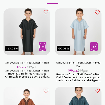
-20.08%
-20.08%
Gandoura Enfant "Petit Kawss" – Noir
Gandoura Enfant "Petit Kawss" – Bleu
199
د.م.
249
د.م.
Ciel
199
د.م.
249
د.م.
Gandoura Enfant "Petit Kawss" – Noir
Impérial & Broderies Artisanales
Gandoura Enfant "Petit Kawss" – Bleu
Affirmez le prestige de votre enfant
Ciel & Broderies Artisanales Apportez
avec la Gandoura Petit Kawss en
une brise de fraîcheur et d'élégance
coloris Noir. Symbole d'élégance
au vestiaire de votre enfant avec la
intemporelle, cette pièce est un
Gandoura Petit Kawss en Bleu Ciel.
incontournable pour les cérémonies
Cette pièce iconique de la mode
les plus distinguées. Son noir profond,
marocaine allie une teinte douce et
associé à des finitions artisanales ton
lumineuse à un confort exceptionnel,
sur ton, offre une silhouette noble et
parfaite pour les célébrations
moderne, idéale pour les fêtes de
estivales, les fêtes religieuses ou les
l'Aïd, les mariages ou les soirées de
moments privilégiés en famille.