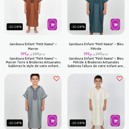
Ramadan.
-20.08%
-20.08%
Gandoura Enfant "Petit Kawss" –
Gandoura Enfant "Petit Kawss" – Bleu
Marron
Pétrole
199
د.م.
249
د.م.
199
د.م.
249
د.م.
Gandoura Enfant "Petit Kawss" –
Gandoura Enfant "Petit Kawss" – Bleu
Marron Terre & Broderies Artisanales
Pétrole & Broderies Artisanales
Sublimez le style de votre enfant
Sublimez l'allure de votre enfant avec
avec la Gandoura Petit Kawss en
la Gandoura Petit Kawss en Bleu
coloris Marron. Cette teinte riche et
Pétrole. Ce coloris riche et
terreuse évoque l'authenticité des
magnétique, à mi-chemin entre le
paysages marocains tout en offrant
bleu profond et le vert émeraude,
une élégance sobre et masculine.
apporte une touche de modernité
C’est la tenue idéale pour les garçons
audacieuse à la tenue traditionnelle.
qui recherchent un look traditionnel
Conçue pour offrir une élégance sans
affirmé lors des fêtes de l'Aïd, des
effort, elle est parfaite pour les
cérémonies familiales ou des
mariages, les soirées de Ramadan ou
moments de prière.
les fêtes de l'Aïd.
-20.08%
-20.08%