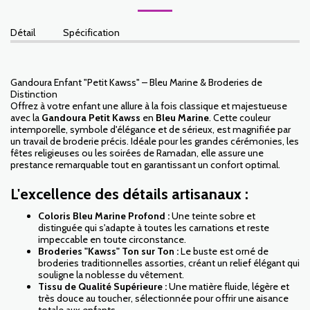
Détail
Spécification
Gandoura Enfant "Petit Kawss" – Bleu Marine & Broderies de
Distinction
Offrez à votre enfant une allure à la fois classique et majestueuse
avec la
Gandoura Petit Kawss
en
Bleu Marine
. Cette couleur
intemporelle, symbole d'élégance et de sérieux, est magnifiée par
un travail de broderie précis. Idéale pour les grandes cérémonies, les
fêtes religieuses ou les soirées de Ramadan, elle assure une
prestance remarquable tout en garantissant un confort optimal.
L'excellence des détails artisanaux :
Coloris Bleu Marine Profond :
Une teinte sobre et
distinguée qui s'adapte à toutes les carnations et reste
impeccable en toute circonstance.
Broderies "Kawss" Ton sur Ton :
Le buste est orné de
broderies traditionnelles assorties, créant un relief élégant qui
souligne la noblesse du vêtement.
Tissu de Qualité Supérieure :
Une matière fluide, légère et
très douce au toucher, sélectionnée pour offrir une aisance