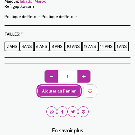
Marque:
Jabador Maroc
Ref:
gaptkwsbm
Politique de Retour:
Politique de Retour: Le Client dispose d’un délai de 7 jours ouvrables à compter de la date de réception pour retourner des articles commandés soit pour être remboursé soit pour un échange. Seuls les articles retournés dans les délais, dans leur emballage d’origine, non-lavés, non-portés pourront faire l’objet d’un échange. Pour faire un retour, prière de nous notifier aux adresses suivantes : jabadormaroc17@gmail.com/ jabador.maroc@gmail.com Chaque échange ou retour doit être accompagné de votre numéro de téléphone ainsi que de votre souhait d’échange. Les frais de retour sont à la charge du Client. Le Client devra organiser le transport par ses propres moyens . En cas de retour, et après réception de la marchandise par JABADOR MAROC , le client sera remboursé dans un délai de 10 jours. Les cas ou les produits peuvent être échangés : – Erreur de la taille commandée (taille livrée différente de la taille commandée) – Erreur sur la couleur commandée (couleur livrée différente de la taille commandée) Les cas ou les produits peuvent être remboursées : – Erreur de la taille ou de la couleur commandée suivi d’une rupture de stock – Dans les cas précités les produits doivent nous être retournés dans l’état dans lequel vous les avez reçus avec l’ensemble des éléments (accessoires, emballage, notice…). Le remboursement se fera par versement ou virement bancaire. Les produits en solde ou en promotion ne peuvent faire l’objet d’un retour ou échange.
TAILLES:
*
2 ANS
4ANS
6 ANS
8 ANS
10 ANS
12 ANS
14 ANS
1 ANS
Ajouter au Panier
En savoir plus