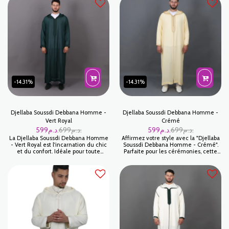
d'une élégance rare, se distingue par
mêlée à la modernité. Fabriquée avec
la légèreté exceptionnelle de son
une attention minutieuse aux détails,
tissu et sa couleur pastel très
chaque couture et chaque
tendance, idéale pour les cérémonies
embellissement est fait pour durer.
religieuses ou les mariages estivaux.
Le Bleu Ciel est une couleur
sophistiquée qui convient
parfaitement à toutes les teintes de
peau.
-14.31%
-14.31%
Djellaba Soussdi Debbana Homme -
Djellaba Soussdi Debbana Homme -
Vert Royal
Crémé
599
د.م.
699
د.م.
599
د.م.
699
د.م.
La Djellaba Soussdi Debbana Homme
Affirmez votre style avec la "Djellaba
- Vert Royal est l'incarnation du chic
Soussdi Debbana Homme - Crémé".
et du confort. Idéale pour toute
Parfaite pour les cérémonies, cette
occasion, cette djellaba pour homme
tenue mêle sophistication et tradition,
est faite pour ceux qui apprécient la
reflétant le patrimoine marocain avec
tradition mêlée à la modernité.
un design épuré.
Fabriquée avec une attention
minutieuse aux détails, chaque
couture et chaque embellissement
est fait pour durer. Le Vert Royal est
une couleur sophistiquée qui
convient parfaitement à toutes les
teintes de peau.