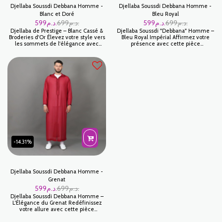
Djellaba Soussdi Debbana Homme -
Djellaba Soussdi Debbana Homme -
Blanc et Doré
Bleu Royal
599
د.م.
699
د.م.
599
د.م.
699
د.م.
Djellaba de Prestige – Blanc Cassé &
Djellaba Soussdi "Debbana" Homme –
Broderies d'Or Élevez votre style vers
Bleu Royal Impérial Affirmez votre
les sommets de l'élégance avec
présence avec cette pièce
cette pièce maîtresse signée Jabador
d'exception signée Jabador Maroc. La
Maroc. Ce modèle en Blanc Cassé,
Djellaba Soussdi en Bleu Royal est
illuminé par des broderies dorées,
l'incarnation même du prestige. Ce
incarne le luxe discret et le
coloris vibrant, associé à la finesse de
raffinement absolu du patrimoine
la broderie traditionnelle, en fait une
marocain.
tenue incontournable pour les
moments les plus marquants de
votre vie.
-14.31%
Djellaba Soussdi Debbana Homme -
Grenat
599
د.م.
699
د.م.
Djellaba Soussdi Debbana Homme –
L'Élégance du Grenat Redéfinissez
votre allure avec cette pièce
d'exception qui incarne le summum