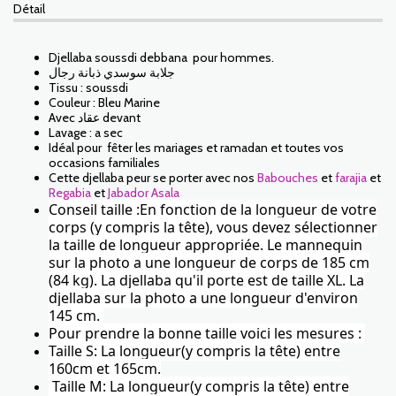
Détail
Djellaba soussdi debbana pour hommes.
جلابة سوسدي ذبانة رجال
Tissu : soussdi
Couleur : Bleu Marine
Avec عقاد devant
Lavage : a sec
Idéal pour fêter les mariages et ramadan et toutes vos
occasions familiales
Cette djellaba peur se porter avec nos
Babouches
et
farajia
et
Regabia
et
Jabador Asala
Conseil taille :En fonction de la longueur de votre
corps (y compris la tête), vous devez sélectionner
la taille de longueur appropriée. Le mannequin
sur la photo a une longueur de corps de 185 cm
(84 kg). La djellaba qu'il porte est de taille XL.
La
djellaba
sur la photo a une longueur d'environ
145 cm.
Pour prendre la bonne taille voici les mesures :
Taille S: La longueur(y compris la tête) entre
160cm et 165cm.
Taille M: La longueur(y compris la tête) entre