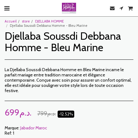
Accueil
store
DJELLABA HOMME
Djellaba Soussdi Debbana Homme - Bleu Marine
Djellaba Soussdi Debbana
Homme - Bleu Marine
La Djellaba Soussdi Debbana Homme en Bleu Marine incarne le
parfait mariage entre tradition marocaine et élégance
contemporaine. Conçue avec soin pour assurer un confort optimal,
elle est idéale pour souligner votre style lors de toute occasion
festive.
699
د.م.
799
د.م.
-12.52%
Marque:
Jabador Maroc
Ref:
1