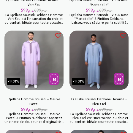
Djellaba Soussdi Debbana Homme -
Djellaba Homme Soussdi – Vieux Rose
Vert Eau
"Mortadelle"
599
د.م.
699
د.م.
599
د.م.
699
د.م.
La Djellaba Soussdi Debbana Homme
Djellaba Homme Soussdi – Vieux Rose
- Vert Eau est l'incarnation du chic et
"Mortadelle" & Finition Debbana
du confort. Idéale pour toute occasion,
Laissez-vous séduire par la subtilité
cette djellaba pour homme est faite
de cette Djellaba Soussdi au coloris
pour ceux qui apprécient la tradition
Mortadelle (un vieux rose poudré).
mêlée à la modernité. Fabriquée avec
Cette teinte sophistiquée, à la fois
une attention minutieuse aux détails,
douce et masculine, est le choix
chaque couture et chaque
parfait pour l'homme moderne qui
embellissement est fait pour durer.
souhaite allier originalité, discrétion
Le Vert Eau est une couleur
et respect des traditions artisanales
sophistiquée qui convient
parfaitement à toutes les teintes de
peau.
-14.31%
-14.31%
Djellaba Homme Soussdi – Mauve
Djellaba Soussdi Debbana Homme -
Pastel
Bleu Ciel
599
د.م.
699
د.م.
599
د.م.
699
د.م.
Djellaba Homme Soussdi – Mauve
La Djellaba Soussdi Debbana Homme
Pastel & Finition "Debbana" Apportez
- Bleu Ciel est l'incarnation du chic et
une note de douceur et d'originalité à
du confort. Idéale pour toute occasion,
votre vestiaire avec cette Djellaba
cette djellaba pour homme est faite
Soussdi Mauve Clair. Ce modèle,
pour ceux qui apprécient la tradition