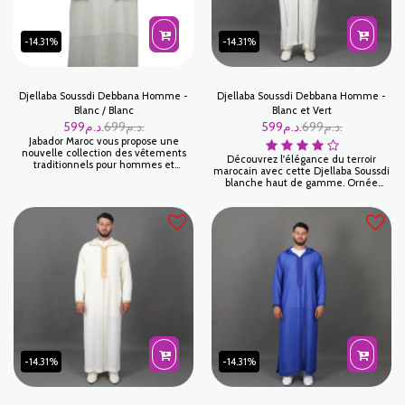
-14.31%
-14.31%
Djellaba Soussdi Debbana Homme -
Djellaba Soussdi Debbana Homme -
Blanc / Blanc
Blanc et Vert
599
د.م.
699
د.م.
599
د.م.
699
د.م.
Jabador Maroc vous propose une
nouvelle collection des vêtements
Découvrez l'élégance du terroir
traditionnels pour hommes et
marocain avec cette Djellaba Soussdi
enfants.
blanche haut de gamme. Ornée
d'une broderie Debbana vert royal,
cette tenue traditionnelle allie
confort et prestige. Parfaite pour les
mariages, l'Aïd ou les cérémonies.
-14.31%
-14.31%