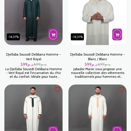
tendance, idéale pour les cérémonies
embellissement est fait pour durer.
religieuses ou les mariages estivaux.
Le Bleu Ciel est une couleur
sophistiquée qui convient
parfaitement à toutes les teintes de
peau.
-14.31%
-14.31%
Djellaba Soussdi Debbana Homme -
Djellaba Soussdi Debbana Homme -
Vert Royal
Blanc / Blanc
599
د.م.
699
د.م.
599
د.م.
699
د.م.
La Djellaba Soussdi Debbana Homme
Jabador Maroc vous propose une
- Vert Royal est l'incarnation du chic
nouvelle collection des vêtements
et du confort. Idéale pour toute
traditionnels pour hommes et
occasion, cette djellaba pour homme
enfants.
est faite pour ceux qui apprécient la
tradition mêlée à la modernité.
Fabriquée avec une attention
minutieuse aux détails, chaque
couture et chaque embellissement
est fait pour durer. Le Vert Royal est
une couleur sophistiquée qui
convient parfaitement à toutes les
teintes de peau.