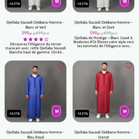
-14.31%
-14.31%
Djellaba Soussdi Debbana Homme -
Djellaba Soussdi Debbana Homme -
Blanc et Vert
Blanc et Doré
599
د.م.
699
د.م.
599
د.م.
699
د.م.
Djellaba de Prestige – Blanc Cassé &
Broderies d'Or Élevez votre style vers
Découvrez l'élégance du terroir
les sommets de l'élégance avec
marocain avec cette Djellaba Soussdi
cette pièce maîtresse signée Jabador
blanche haut de gamme. Ornée
Maroc. Ce modèle en Blanc Cassé,
d'une broderie Debbana vert royal,
illuminé par des broderies dorées,
cette tenue traditionnelle allie
incarne le luxe discret et le
confort et prestige. Parfaite pour les
raffinement absolu du patrimoine
mariages, l'Aïd ou les cérémonies.
marocain.
-14.31%
-14.31%
Djellaba Soussdi Debbana Homme -
Djellaba Soussdi Debbana Homme -
Bleu Royal
Grenat