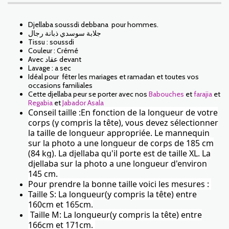
Djellaba soussdi debbana pour hommes.
جلابة سوسدي ذبانة رجال
Tissu : soussdi
Couleur : Crémé
Avec عقاد devant
Lavage : a sec
Idéal pour fêter les mariages et ramadan et toutes vos
occasions familiales
Cette djellaba peur se porter avec nos
Babouches
et
farajia
et
Regabia
et
Jabador Asala
Conseil taille :En fonction de la longueur de votre
corps (y compris la tête), vous devez sélectionner
la taille de longueur appropriée. Le mannequin
sur la photo a une longueur de corps de 185 cm
(84 kg). La djellaba qu'il porte est de taille XL.
La
djellaba
sur la photo a une longueur d'environ
145 cm.
Pour prendre la bonne taille voici les mesures :
Taille S: La longueur(y compris la tête) entre
160cm et 165cm.
Taille M: La longueur(y compris la tête) entre
166cm et 171cm.