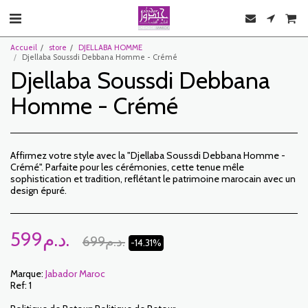
Accueil
store
DJELLABA HOMME
Djellaba Soussdi Debbana Homme - Crémé
Djellaba Soussdi Debbana
Homme - Crémé
Affirmez votre style avec la "Djellaba Soussdi Debbana Homme -
Crémé". Parfaite pour les cérémonies, cette tenue mêle
sophistication et tradition, reflétant le patrimoine marocain avec un
design épuré.
599
د.م.
699
د.م.
-14.31%
Marque:
Jabador Maroc
Ref:
1