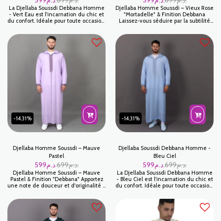
599
د.م.
699
د.م.
599
د.م.
699
د.م.
La Djellaba Soussdi Debbana Homme
Djellaba Homme Soussdi – Vieux Rose
- Vert Eau est l'incarnation du chic et
"Mortadelle" & Finition Debbana
du confort. Idéale pour toute occasion,
Laissez-vous séduire par la subtilité
cette djellaba pour homme est faite
de cette Djellaba Soussdi au coloris
pour ceux qui apprécient la tradition
Mortadelle (un vieux rose poudré).
mêlée à la modernité. Fabriquée avec
Cette teinte sophistiquée, à la fois
une attention minutieuse aux détails,
douce et masculine, est le choix
chaque couture et chaque
parfait pour l'homme moderne qui
embellissement est fait pour durer.
souhaite allier originalité, discrétion
Le Vert Eau est une couleur
et respect des traditions artisanales
sophistiquée qui convient
parfaitement à toutes les teintes de
peau.
-14.31%
-14.31%
Djellaba Homme Soussdi – Mauve
Djellaba Soussdi Debbana Homme -
Pastel
Bleu Ciel
599
د.م.
699
د.م.
599
د.م.
699
د.م.
Djellaba Homme Soussdi – Mauve
La Djellaba Soussdi Debbana Homme
Pastel & Finition "Debbana" Apportez
- Bleu Ciel est l'incarnation du chic et
une note de douceur et d'originalité à
du confort. Idéale pour toute occasion,
votre vestiaire avec cette Djellaba
cette djellaba pour homme est faite
Soussdi Mauve Clair. Ce modèle,
pour ceux qui apprécient la tradition
d'une élégance rare, se distingue par
mêlée à la modernité. Fabriquée avec
la légèreté exceptionnelle de son
une attention minutieuse aux détails,
tissu et sa couleur pastel très
chaque couture et chaque