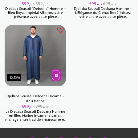
599
د.م.
699
د.م.
599
د.م.
699
د.م.
Djellaba Soussdi "Debbana" Homme –
Djellaba Soussdi Debbana Homme –
Bleu Royal Impérial Affirmez votre
L'Élégance du Grenat Redéfinissez
présence avec cette pièce
votre allure avec cette pièce
d'exception signée Jabador Maroc. La
d'exception qui incarne le summum
Djellaba Soussdi en Bleu Royal est
du raffinement marocain. Cette
l'incarnation même du prestige. Ce
djellaba, issue du savoir-faire artisanal
coloris vibrant, associé à la finesse de
de Jabador Maroc, marie la noblesse
la broderie traditionnelle, en fait une
du tissu Soussdi à la finesse de la
tenue incontournable pour les
broderie Debbana pour un résultat
moments les plus marquants de
d'une élégance intemporelle.
votre vie.
-12.52%
Djellaba Soussdi Debbana Homme -
Bleu Marine
699
د.م.
799
د.م.
La Djellaba Soussdi Debbana Homme
en Bleu Marine incarne le parfait
mariage entre tradition marocaine et
élégance contemporaine. Conçue
avec soin pour assurer un confort
optimal, elle est idéale pour souligner
votre style lors de toute occasion